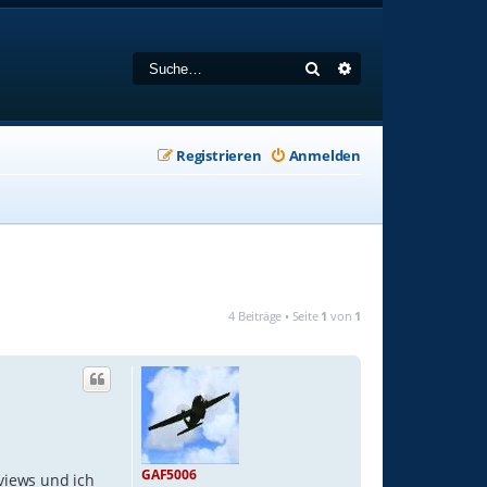
Suche
Erweiterte Suche
Registrieren
Anmelden
4 Beiträge • Seite
1
von
1
GAF5006
views und ich