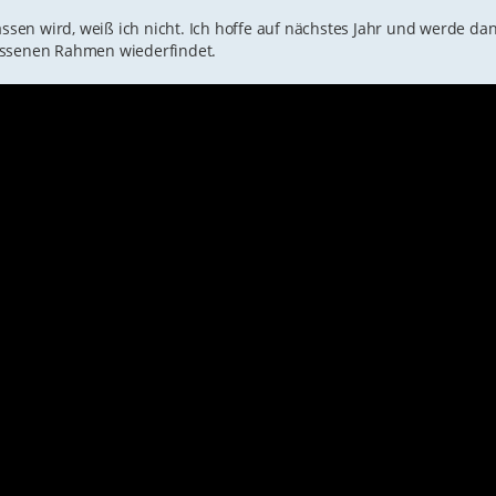
en wird, weiß ich nicht. Ich hoffe auf nächstes Jahr und werde da
essenen Rahmen wiederfindet.