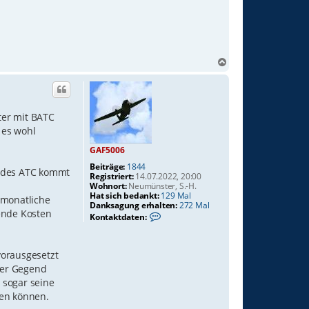
N
a
c
h
o
ter mit BATC
b
l es wohl
e
n
GAF5006
Beiträge:
1844
e des ATC kommt
Registriert:
14.07.2022, 20:00
Wohnort:
Neumünster, S.-H.
Hat sich bedankt:
129 Mal
 monatliche
Danksagung erhalten:
272 Mal
ende Kosten
K
Kontaktdaten:
o
n
t
a
vorausgesetzt
k
der Gegend
t
d
 sogar seine
a
ben können.
t