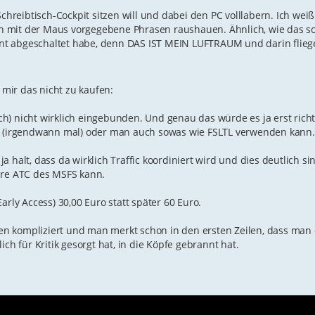
chreibtisch-Cockpit sitzen will und dabei den PC volllabern. Ich weiß
h mit der Maus vorgegebene Phrasen raushauen. Ähnlich, wie das s
t abgeschaltet habe, denn DAS IST MEIN LUFTRAUM und darin fliege
mir das nicht zu kaufen:
noch) nicht wirklich eingebunden. Und genau das würde es ja erst richt
rn (irgendwann mal) oder man auch sowas wie FSLTL verwenden kann.
 halt, dass da wirklich Traffic koordiniert wird und dies deutlich si
äre ATC des MSFS kann.
arly Access) 30,00 Euro statt später 60 Euro.
chen kompliziert und man merkt schon in den ersten Zeilen, dass man
ch für Kritik gesorgt hat, in die Köpfe gebrannt hat.