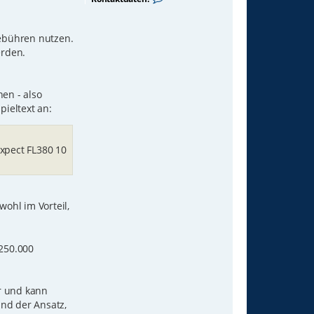
o
n
t
a
ebühren nutzen.
k
erden.
t
d
a
t
hen - also
e
n
ieltext an:
v
o
n
G
Expect FL380 10
A
F
5
0
0
6
ohl im Vorteil,
 250.000
ir und kann
nd der Ansatz,