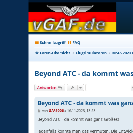
Schnellzugriff
FAQ
Foren-Übersicht
Flugsimulatoren
MSFS 2020 T
Beyond ATC - da kommt was
Antworten
Beyond ATC - da kommt was ganz
B
von
GAF5006
»
16.11.2023, 13:53
e
i
Beyond ATC - da kommt was ganz Großes!
t
r
Jedenfalls könnte man das vermuten. Die Entwi
a