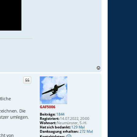
N
a
c
h
o
b
tliche
e
n
GAF5006
zeichnen. Die
Beiträge:
1844
utzer umlegen.
Registriert:
14.07.2022, 20:00
Wohnort:
Neumünster, S.-H.
Hat sich bedankt:
129 Mal
Danksagung erhalten:
272 Mal
cht von
K
Kontaktdaten: