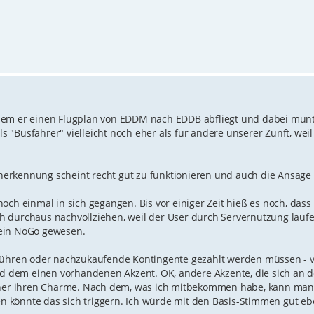
 dem er einen Flugplan von EDDM nach EDDB abfliegt und dabei mun
ls "Busfahrer" vielleicht noch eher als für andere unserer Zunft, wei
herkennung scheint recht gut zu funktionieren und auch die Ansag
och einmal in sich gegangen. Bis vor einiger Zeit hieß es noch, dass
h durchaus nachvollziehen, weil der User durch Servernutzung lauf
 ein NoGo gewesen.
ebühren oder nachzukaufende Kontingente gezahlt werden müssen - 
 dem einen vorhandenen Akzent. OK, andere Akzente, die sich an 
icher ihren Charme. Nach dem, was ich mitbekommen habe, kann man
 könnte das sich triggern. Ich würde mit den Basis-Stimmen gut e