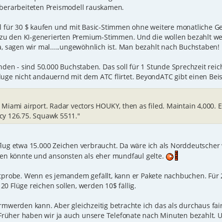
überarbeiteten Preismodell rauskamen.
für 30 $ kaufen und mit Basic-Stimmen ohne weitere monatliche G
ed zu den KI-generierten Premium-Stimmen. Und die wollen bezahlt w
a, sagen wir mal.....ungewöhnlich ist. Man bezahlt nach Buchstaben!
nden - sind 50.000 Buchstaben. Das soll für 1 Stunde Sprechzeit reic
 nicht andauernd mit dem ATC flirtet. BeyondATC gibt einen Beisp
 Miami airport. Radar vectors HOUKY, then as filed. Maintain 4,000. 
cy 126.75. Squawk 5511."
lug etwa 15.000 Zeichen verbraucht. Da wäre ich als Norddeutscher w
igen könnte und ansonsten als eher mundfaul gelte.
stprobe. Wenn es jemandem gefällt, kann er Pakete nachbuchen. Für
0 Flüge reichen sollen, werden 10$ fällig.
rmwerden kann. Aber gleichzeitig betrachte ich das als durchaus fa
rüher haben wir ja auch unsere Telefonate nach Minuten bezahlt. U