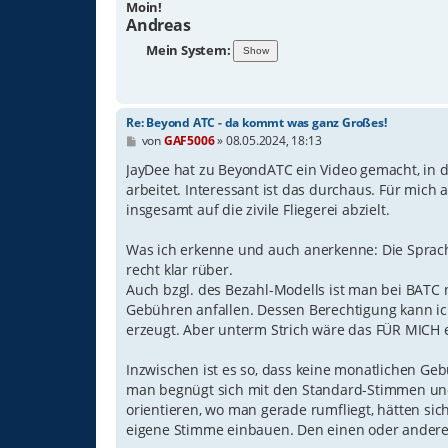
Moin!
Andreas
Mein System:
Re: Beyond ATC - da kommt was ganz Großes!
B
von
GAF5006
»
08.05.2024, 18:13
e
i
JayDee hat zu BeyondATC ein Video gemacht, in
t
arbeitet. Interessant ist das durchaus. Für mich a
r
insgesamt auf die zivile Fliegerei abzielt.
a
g
Was ich erkenne und auch anerkenne: Die Sprac
recht klar rüber.
Auch bzgl. des Bezahl-Modells ist man bei BATC n
Gebühren anfallen. Dessen Berechtigung kann ic
erzeugt. Aber unterm Strich wäre das FÜR MICH
Inzwischen ist es so, dass keine monatlichen G
man begnügt sich mit den Standard-Stimmen und
orientieren, wo man gerade rumfliegt, hätten s
eigene Stimme einbauen. Den einen oder anderen