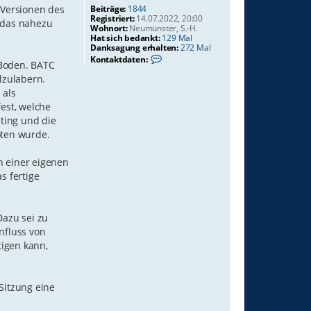
Beiträge:
1844
 Versionen des
Registriert:
14.07.2022, 20:00
 das nahezu
Wohnort:
Neumünster, S.-H.
Hat sich bedankt:
129 Mal
Danksagung erhalten:
272 Mal
K
Kontaktdaten:
 Boden. BATC
o
n
lzulabern.
t
 als
a
k
fest, welche
t
ting und die
d
oten wurde.
a
t
e
n einer eigenen
n
v
s fertige
o
n
G
A
Dazu sei zu
F
influss von
5
0
tigen kann,
0
6
Sitzung eine