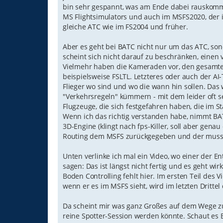
g
bin sehr gespannt, was am Ende dabei rauskommt.
MS Flightsimulators und auch im MSFS2020, der 
gleiche ATC wie im FS2004 und früher.
Aber es geht bei BATC nicht nur um das ATC, so
scheint sich nicht darauf zu beschränken, einen
Vielmehr haben die Kameraden vor, den gesamten 
beispielsweise FSLTL. Letzteres oder auch der AI-
Flieger wo sind und wo die wann hin sollen. Da
"Verkehrsregeln" kümmern - mit dem leider oft s
Flugzeuge, die sich festgefahren haben, die im
Wenn ich das richtig verstanden habe, nimmt BA
3D-Engine (klingt nach fps-Killer, soll aber gena
Routing dem MSFS zurückgegeben und der muss
Unten verlinke ich mal ein Video, wo einer der En
sagen: Das ist längst nicht fertig und es geht wi
Boden Controlling fehlt hier. Im ersten Teil des
wenn er es im MSFS sieht, wird im letzten Dritt
Da scheint mir was ganz Großes auf dem Wege zu 
reine Spotter-Session werden könnte. Schaut es 