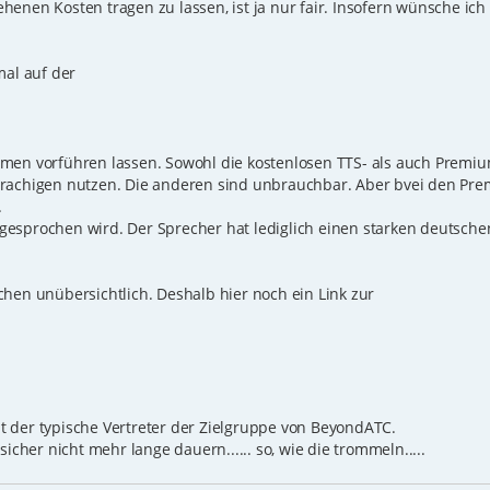
henen Kosten tragen zu lassen, ist ja nur fair. Insofern wünsche ic
mal auf der
mmen vorführen lassen. Sowohl die kostenlosen TTS- als auch Premi
sprachigen nutzen. Die anderen sind unbrauchbar. Aber bvei den P
.
esprochen wird. Der Sprecher hat lediglich einen starken deutsche
chen unübersichtlich. Deshalb hier noch ein Link zur
cht der typische Vertreter der Zielgruppe von BeyondATC.
icher nicht mehr lange dauern...... so, wie die trommeln.....