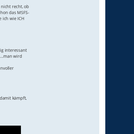
e
n
 nicht recht, ob
v
chon das MSFS-
o
n
 ich wie ICH
G
A
F
5
0
0
6
ig interessant
...man wird
nnvoller
 damit kämpft,