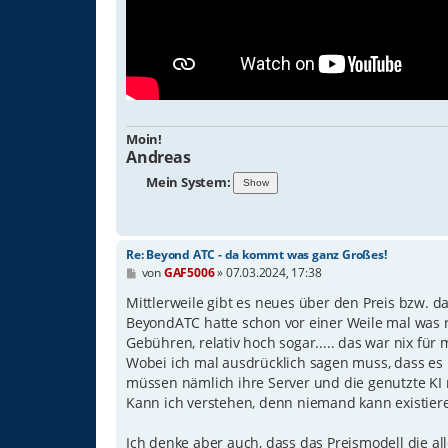
Moin!
Andreas
Mein System:
Re: Beyond ATC - da kommt was ganz Großes!
B
von
GAF5006
»
07.03.2024, 17:38
e
i
Mittlerweile gibt es neues über den Preis bzw. d
t
BeyondATC hatte schon vor einer Weile mal was r
r
Gebühren, relativ hoch sogar..... das war nix für 
a
g
Wobei ich mal ausdrücklich sagen muss, dass es
müssen nämlich ihre Server und die genutzte KI
Kann ich verstehen, denn niemand kann existier
Ich denke aber auch, dass das Preismodell die al