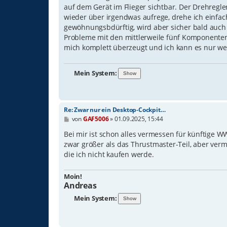
g
auf dem Gerät im Flieger sichtbar. Der Drehregle
wieder über irgendwas aufrege, drehe ich einfac
gewöhnungsbdürftig, wird aber sicher bald auch 
Probleme mit den mittlerweile fünf Komponenten 
mich komplett überzeugt und ich kann es nur we
Mein System:
Re: Zwar nur ein Desktop-Cockpit…
B
von
GAF5006
»
01.09.2025, 15:44
e
i
Bei mir ist schon alles vermessen für künftige W
t
zwar größer als das Thrustmaster-Teil, aber verm
r
die ich nicht kaufen werde.
a
g
Moin!
Andreas
Mein System: