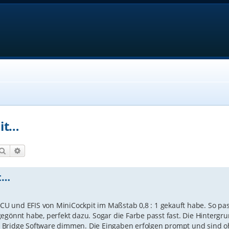
it…
Suche
Erweiterte Suche
t…
 FCU und EFIS von MiniCockpit im Maßstab 0,8 : 1 gekauft habe. So p
gegönnt habe, perfekt dazu. Sogar die Farbe passt fast. Die Hinterg
die Bridge Software dimmen. Die Eingaben erfolgen prompt und sind 