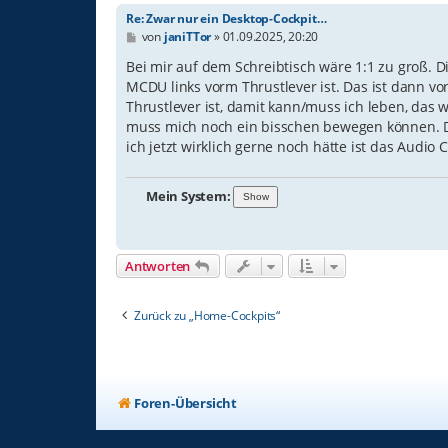
Re: Zwar nur ein Desktop-Cockpit…
B
von
janiTTor
»
01.09.2025, 20:20
e
i
Bei mir auf dem Schreibtisch wäre 1:1 zu groß. D
t
MCDU links vorm Thrustlever ist. Das ist dann 
r
Thrustlever ist, damit kann/muss ich leben, das 
a
g
muss mich noch ein bisschen bewegen können. D
ich jetzt wirklich gerne noch hätte ist das Audi
Mein System:
Antworten
Zurück zu „Home-Cockpits“
Foren-Übersicht