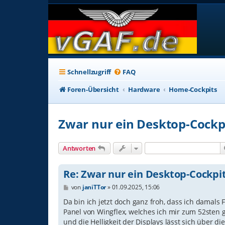
Schnellzugriff
FAQ
Foren-Übersicht
Hardware
Home-Cockpits
Zwar nur ein Desktop-Cockp
Antworten
Re: Zwar nur ein Desktop-Cockpi
B
von
janiTTor
»
01.09.2025, 15:06
e
i
Da bin ich jetzt doch ganz froh, dass ich damals
t
Panel von Wingflex, welches ich mir zum 52sten 
r
und die Helligkeit der Displays lässt sich über 
a