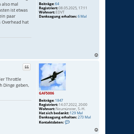
Beiträge:
64
h also mal
Registriert:
08.05.2025, 17:11
sten ist etwas
Wohnort:
EDVT
ein paar
Danksagung erhalten:
6 Mal
as Overhead hat
N
a
c
h
o
er Throttle
b
ch Dinge geben,
e
n
GAF5006
Beiträge:
1847
Registriert:
14.07.2022, 20:00
Wohnort:
Neumünster, S.-H.
Hat sich bedankt:
129 Mal
Danksagung erhalten:
273 Mal
K
Kontaktdaten:
o
n
N
t