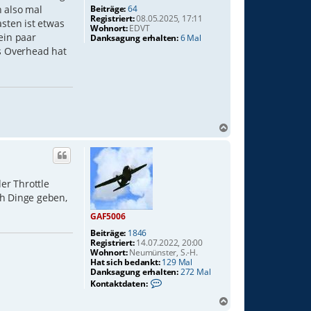
Beiträge:
64
h also mal
Registriert:
08.05.2025, 17:11
sten ist etwas
Wohnort:
EDVT
ein paar
Danksagung erhalten:
6 Mal
as Overhead hat
N
a
c
h
o
er Throttle
b
ch Dinge geben,
e
n
GAF5006
Beiträge:
1846
Registriert:
14.07.2022, 20:00
Wohnort:
Neumünster, S.-H.
Hat sich bedankt:
129 Mal
Danksagung erhalten:
272 Mal
K
Kontaktdaten:
o
n
N
t