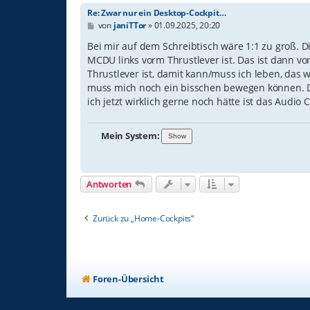
Re: Zwar nur ein Desktop-Cockpit…
B
von
janiTTor
»
01.09.2025, 20:20
e
i
Bei mir auf dem Schreibtisch wäre 1:1 zu groß. D
t
MCDU links vorm Thrustlever ist. Das ist dann 
r
Thrustlever ist, damit kann/muss ich leben, das 
a
g
muss mich noch ein bisschen bewegen können. D
ich jetzt wirklich gerne noch hätte ist das Audi
Mein System:
Antworten
Zurück zu „Home-Cockpits“
Foren-Übersicht