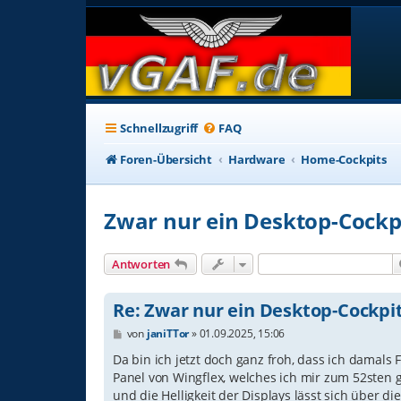
Schnellzugriff
FAQ
Foren-Übersicht
Hardware
Home-Cockpits
Zwar nur ein Desktop-Cockp
Antworten
Re: Zwar nur ein Desktop-Cockpi
B
von
janiTTor
»
01.09.2025, 15:06
e
i
Da bin ich jetzt doch ganz froh, dass ich damals
t
Panel von Wingflex, welches ich mir zum 52sten 
r
und die Helligkeit der Displays lässt sich über 
a