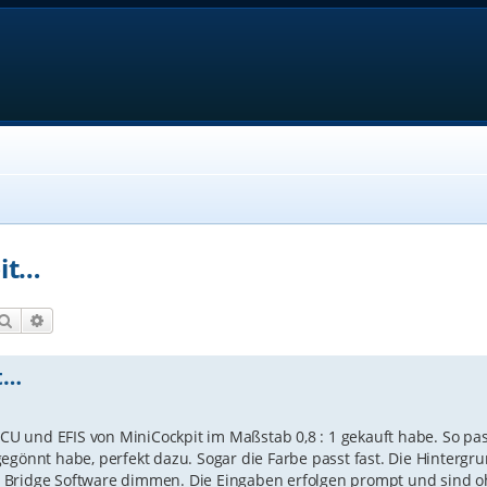
it…
Suche
Erweiterte Suche
t…
 FCU und EFIS von MiniCockpit im Maßstab 0,8 : 1 gekauft habe. So p
gegönnt habe, perfekt dazu. Sogar die Farbe passt fast. Die Hinterg
die Bridge Software dimmen. Die Eingaben erfolgen prompt und sind 