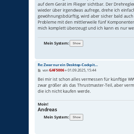
g
auf dem Gerät im Flieger sichtbar. Der Drehregle
wieder über irgendwas aufrege, drehe ich einfac
gewöhnungsbdürftig, wird aber sicher bald auch 
Probleme mit den mittlerweile fünf Komponenten 
mich komplett überzeugt und ich kann es nur we
Mein System:
Re: Zwar nur ein Desktop-Cockpit…
B
von
GAF5006
»
01.09.2025, 15:44
e
i
Bei mir ist schon alles vermessen für künftige W
t
zwar größer als das Thrustmaster-Teil, aber verm
r
die ich nicht kaufen werde.
a
g
Moin!
Andreas
Mein System: