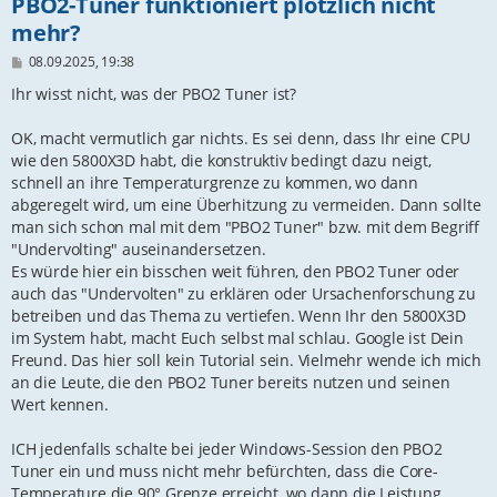
PBO2-Tuner funktioniert plötzlich nicht
mehr?
B
08.09.2025, 19:38
e
i
Ihr wisst nicht, was der PBO2 Tuner ist?
t
r
OK, macht vermutlich gar nichts. Es sei denn, dass Ihr eine CPU
a
g
wie den 5800X3D habt, die konstruktiv bedingt dazu neigt,
schnell an ihre Temperaturgrenze zu kommen, wo dann
abgeregelt wird, um eine Überhitzung zu vermeiden. Dann sollte
man sich schon mal mit dem "PBO2 Tuner" bzw. mit dem Begriff
"Undervolting" auseinandersetzen.
Es würde hier ein bisschen weit führen, den PBO2 Tuner oder
auch das "Undervolten" zu erklären oder Ursachenforschung zu
betreiben und das Thema zu vertiefen. Wenn Ihr den 5800X3D
im System habt, macht Euch selbst mal schlau. Google ist Dein
Freund. Das hier soll kein Tutorial sein. Vielmehr wende ich mich
an die Leute, die den PBO2 Tuner bereits nutzen und seinen
Wert kennen.
ICH jedenfalls schalte bei jeder Windows-Session den PBO2
Tuner ein und muss nicht mehr befürchten, dass die Core-
Temperature die 90° Grenze erreicht, wo dann die Leistung