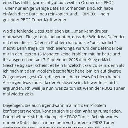
eine. Das fällt sogar recht gut auf, weil im Ordner des PBO2-
Tuner nur einige wenige Dateien vorhanden sind. Ich habe
einfach diese Datei neu reinkopiert und.....BINGO.....nein
geliebter PBO2 Tuner läuft wieder
Wo die fehlende Datei geblieben ist.....man kann drüber
mutmaßen. Einige Leute behaupten, dass der Windows Defender
mit eben dieser Datei ein Problem hat und sie "unschädlich"
macht. Dann frage ich mich allerdings, warum der Defender bei
mir in den letzten 15 Monaten keine Problem mit ihr hatte und
ihr ausgerechnet am 7. September 2025 den Krieg erklärt.
Gleichzeitig aber scheint es kein Einzelschicksal zu sein, denn als
ich mich mit dem Problem beschäftigt habe, bin ich auf diverse
Zeitgenossen gestoßen, die genau eben dieses Problem haben.
Also irgendwas muss da der Auslöser sein. Ich werde es nicht
ergründen. Ich weiß ja nun, was zu tun ist, wenn der PBO2-Tuner
mal wieder zickt.
Diejenigen, die auch irgendwann mal mit dem Problem
konfrontiert werden, können sich hier den Anhang runterladen.
Darin befindet sich der komplette PBO2 Tuner. Bei mir war es
nur eine Datei, die ich in meinem vorhandenen PBO2 Tuner