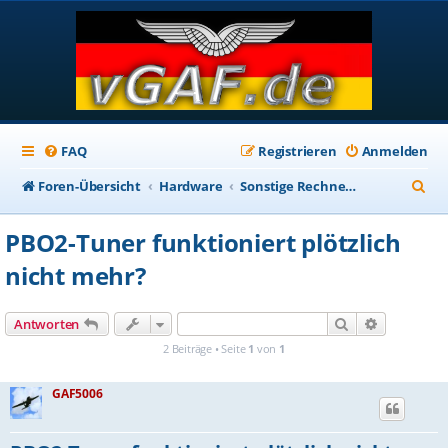
FAQ
Registrieren
Anmelden
S
Foren-Übersicht
Hardware
Sonstige Rechner-Hardware
u
PBO2-Tuner funktioniert plötzlich
c
nicht mehr?
h
e
Suche
Erweiterte
Antworten
2 Beiträge • Seite
1
von
1
GAF5006