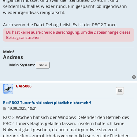
ergänzen musste. Und zwar die "ZenStates-Core.dll". Und
seitdem läuft alles wieder rund. Bin gespannt, ob irgendwann
wieder irgendwas reingrätscht.
Auch wenn die Datei Debug heißt: Es ist der PBO2 Tuner.
Du hast keine ausreichende Berechtigung, um die Dateianhänge dieses
Beitrags anzusehen.
Moin!
Andreas
Mein System:
GAF5006
Re: PBO2-Tuner funktioniert plötzlich nicht mehr?
B
19.09.2025, 18:21
e
i
Fast 2 Wochen hat sich der Windows Defender den Betrieb des
t
PBO2 Tuners klaglos gefallen lassen. Insofern hatte ich keine
r
Notwendigkeit gesehen, da noch mal irgendwie steuernd
a
g
einzugreifen - zumal ich das vermeintlich verseuchte File jeden