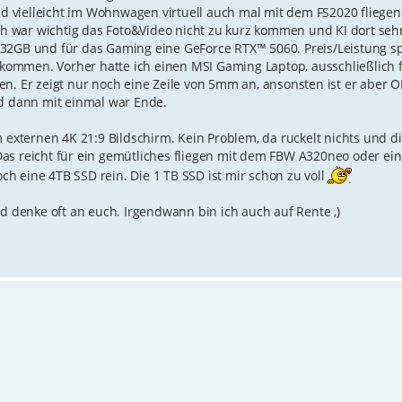
 vielleicht im Wohnwagen virtuell auch mal mit dem FS2020 fliegen
 war wichtig das Foto&Video nicht zu kurz kommen und KI dort sehr
32GB und für das Gaming eine GeForce RTX™ 5060. Preis/Leistung sp
bekommen. Vorher hatte ich einen MSI Gaming Laptop, ausschließlich 
n. Er zeigt nur noch eine Zeile von 5mm an, ansonsten ist er aber OK
nd dann mit einmal war Ende.
ternen 4K 21:9 Bildschirm. Kein Problem, da ruckelt nichts und di
as reicht für ein gemütliches fliegen mit dem FBW A320neo oder ein
och eine 4TB SSD rein. Die 1 TB SSD ist mir schon zu voll
nd denke oft an euch. Irgendwann bin ich auch auf Rente ,)