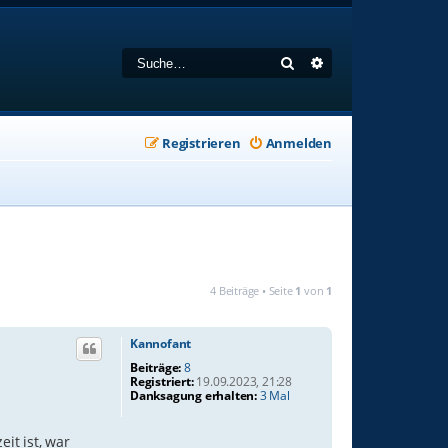
Suche
Erweiterte Suche
Registrieren
Anmelden
4 Beiträge • Seite
1
von
1
Kannofant
Beiträge:
8
Registriert:
19.09.2023, 21:28
Danksagung erhalten:
3 Mal
it ist, war