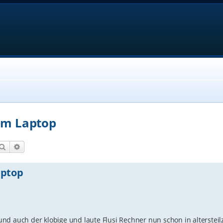
nem Laptop
Suche
Erweiterte Suche
aptop
d auch der klobige und laute Flusi Rechner nun schon in altersteilze