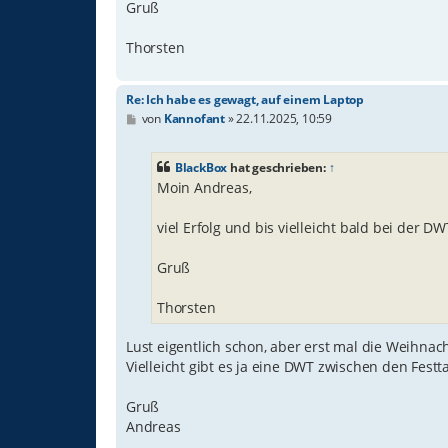
Gruß
Thorsten
Re: Ich habe es gewagt, auf einem Laptop
B
von
Kannofant
»
22.11.2025, 10:59
e
i
t
BlackBox
hat geschrieben:
↑
r
Moin Andreas,
a
g
viel Erfolg und bis vielleicht bald bei der DW
Gruß
Thorsten
Lust eigentlich schon, aber erst mal die Weihnac
Vielleicht gibt es ja eine DWT zwischen den Festt
Gruß
Andreas