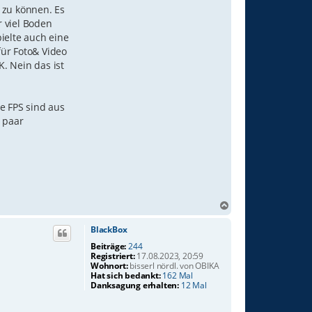
 zu können. Es
 viel Boden
ielte auch eine
für Foto& Video
. Nein das ist
e FPS sind aus
 paar
N
a
c
BlackBox
h
Beiträge:
244
o
Registriert:
17.08.2023, 20:59
b
Wohnort:
bisserl nördl. von OBIKA
Hat sich bedankt:
162 Mal
e
Danksagung erhalten:
12 Mal
n