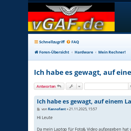
Schnellzugriff
FAQ
Foren-Übersicht
Hardware
Mein Rechner!
Ich habe es gewagt, auf ei
Antworten
Ich habe es gewagt, auf einem L
B
von
Kannofant
»
21.11.2025, 15:57
e
i
Hi Leute
t
r
Da mein Laptop für Foto& Video aufgegeben hat un
a