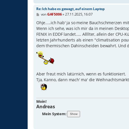
Re: Ich habe es gewagt, auf einem Laptop
B
von
GAF5006
»
27.11.2025, 16:07
e
i
Ohje.....ich hab' ja so meine Bauchschmerzen m
t
Wenn ich sehe, was ich mir da in meinen Desktop
r
FENIX in EDDF landet..... Allllter, allein der CPU
a
g
letzten Jahrhunderts als einen "climatisation pour
dem thermischen Dahinscheiden bewahrt. Und dan
Aber freut mich latürnich, wenn es funktioniert.
Tja, Kanno, dann mach' ma' die Weihnachtsmärkte
Moin!
Andreas
Mein System: