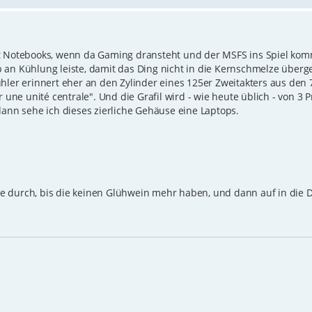
it Notebooks, wenn da Gaming dransteht und der MSFS ins Spiel kom
 an Kühlung leiste, damit das Ding nicht in die Kernschmelze überg
-Kühler erinnert eher an den Zylinder eines 125er Zweitakters aus den
 une unité centrale". Und die Grafil wird - wie heute üblich - von 3 P
n sehe ich dieses zierliche Gehäuse eine Laptops.
 durch, bis die keinen Glühwein mehr haben, und dann auf in die D