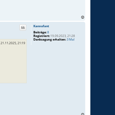
N
a
c
Kannofant
h
Beiträge:
8
o
Registriert:
19.09.2023, 21:28
b
Danksagung erhalten:
3 Mal
21.11.2025, 21:19
e
n
N