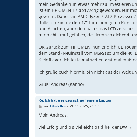
g
mein Gedanke nun etwas mehr zu investieren und
ist ein HP OMEN 17-db1774ng geworden. Für mich
gewinnt. Daher ein AMD Ryzen™ AI 7-Prozessor / 
Rolle, ich konnte den 17'' für einen guten Kurs 
und Arbeiten, aber den hat es das LCD zerschosse
mir nichts rauf gefallen, das kam schleichend u
OK, zurück zum HP OMEN, nun endlich ULTRA am ex
dem Stand (Neuinstall vom MSFS) so um die 40. D
Kleinflieger. Ich teste mal weiter, erst mal muß n
Ich grüße euch hiermit, bin nicht aus der Welt u
Gruß' Andreas (Kanno)
Re: Ich habe es gewagt, auf einem Laptop
B
von
BlackBox
»
21.11.2025, 21:19
e
i
Moin Andreas,
t
r
viel Erfolg und bis vielleicht bald bei der DWT?
a
g