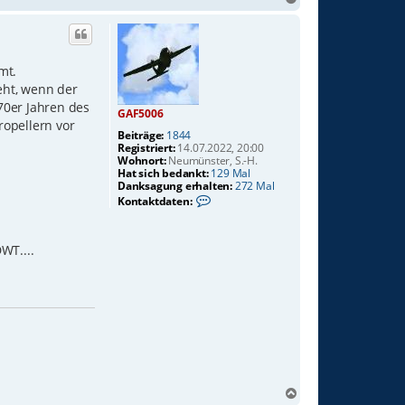
a
c
h
o
mt.
b
eht, wenn der
e
n
 70er Jahren des
GAF5006
ropellern vor
Beiträge:
1844
Registriert:
14.07.2022, 20:00
Wohnort:
Neumünster, S.-H.
Hat sich bedankt:
129 Mal
Danksagung erhalten:
272 Mal
K
Kontaktdaten:
o
n
t
a
WT....
k
t
d
a
t
e
n
v
o
n
G
N
A