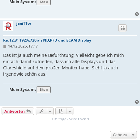
Mein System:
janiTTor
Re: 12,3" 1920x720 als ND,PFD und ECAM Display
B
14.12.2025, 17:17
e
i
Das ist ja auch meine Befürchtung. Vielleicht gebe ich mich
t
einfach damit zufrieden, dass ich alle Displays und das
r
Glareshield auf dem großen Monitor habe. Sieht ja auch
a
g
irgendwie schön aus.
Mein System:
Antworten
3 Beiträge • Seite
1
von
1
Gehe zu