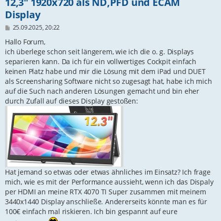
12,3" 1920x720 als ND,PFD und ECAM
Display
B
25.09.2025, 20:22
e
i
Hallo Forum,
t
ich überlege schon seit längerem, wie ich die o. g. Displays
r
separieren kann. Da ich für ein vollwertiges Cockpit einfach
a
g
keinen Platz habe und mir die Lösung mit dem iPad und DUET
als Screensharing Software nicht so zugesagt hat, habe ich mich
auf die Such nach anderen Lösungen gemacht und bin eher
durch Zufall auf dieses Display gestoßen:
Hat jemand so etwas oder etwas ähnliches im Einsatz? Ich frage
mich, wie es mit der Performance aussieht, wenn ich das Dispaly
per HDMI an meine RTX 4070 TI Super zusammen mit meinem
3440x1440 Display anschließe. Andererseits könnte man es für
100€ einfach mal riskieren. Ich bin gespannt auf eure