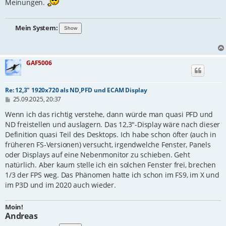
Meinungen.
Mein System:
GAF5006
Re: 12,3" 1920x720 als ND,PFD und ECAM Display
B
25.09.2025, 20:37
e
i
Wenn ich das richtig verstehe, dann würde man quasi PFD und
t
ND freistellen und auslagern. Das 12,3"-Display wäre nach dieser
r
Definition quasi Teil des Desktops. Ich habe schon öfter (auch in
a
g
früheren FS-Versionen) versucht, irgendwelche Fenster, Panels
oder Displays auf eine Nebenmonitor zu schieben. Geht
natürlich. Aber kaum stelle ich ein solchen Fenster frei, brechen
1/3 der FPS weg. Das Phänomen hatte ich schon im FS9, im X und
im P3D und im 2020 auch wieder.
Moin!
Andreas