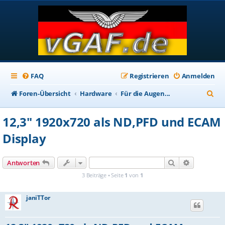
FAQ
Registrieren
Anmelden
S
Foren-Übersicht
Hardware
Für die Augen...
u
12,3" 1920x720 als ND,PFD und ECAM
c
Display
h
e
Suche
Erweiterte
Antworten
3 Beiträge • Seite
1
von
1
janiTTor