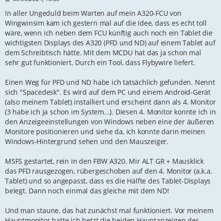
e
i
In aller Ungeduld beim Warten auf mein A320-FCU von
t
Wingwinsim kam ich gestern mal auf die Idee, dass es echt toll
r
wäre, wenn ich neben dem FCU künftig auch noch ein Tablet die
a
g
wichtigsten Displays des A320 (PFD und ND) auf einem Tablet auf
dem Schreibtisch hätte. Mit dem MCDU hat das ja schon mal
sehr gut funktioniert. Durch ein Tool, dass Flybywire liefert.
Einen Weg für PFD und ND habe ich tatsächlich gefunden. Nennt
sich "Spacedesk". Es wird auf dem PC und einem Android-Gerät
(also meinem Tablet) installiert und erscheint dann als 4. Monitor
(3 habe ich ja schon im System...). Diesen 4. Monitor konnte ich in
den Anzeigeeinstellungen von Windows neben eine der äußeren
Monitore positionieren und siehe da, ich konnte darin meinen
Windows-Hintergrund sehen und den Mauszeiger.
MSFS gestartet, rein in den FBW A320. Mir ALT GR + Mausklick
das PFD rausgezogen, rübergeschoben auf den 4. Monitor (a.k.a.
Tablet) und so angepasst, dass es die Hälfte des Tablet-Displays
belegt. Dann noch einmal das gleiche mit dem ND!
Und man staune, das hat zunächst mal funktioniert. Vor meinem
Hauptmonitor hatte ich hetzt die beiden Hauptanzeigen des