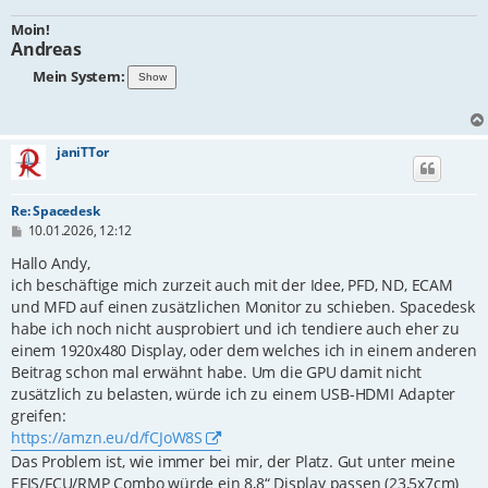
Moin!
Andreas
Mein System:
janiTTor
Re: Spacedesk
B
10.01.2026, 12:12
e
i
Hallo Andy,
t
ich beschäftige mich zurzeit auch mit der Idee, PFD, ND, ECAM
r
und MFD auf einen zusätzlichen Monitor zu schieben. Spacedesk
a
g
habe ich noch nicht ausprobiert und ich tendiere auch eher zu
einem 1920x480 Display, oder dem welches ich in einem anderen
Beitrag schon mal erwähnt habe. Um die GPU damit nicht
zusätzlich zu belasten, würde ich zu einem USB-HDMI Adapter
greifen:
https://amzn.eu/d/fCJoW8S
Das Problem ist, wie immer bei mir, der Platz. Gut unter meine
EFIS/FCU/RMP Combo würde ein 8,8“ Display passen (23,5x7cm)