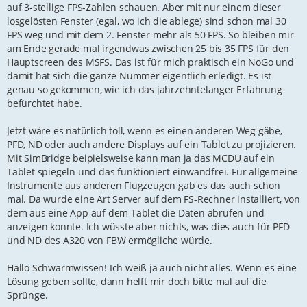
auf 3-stellige FPS-Zahlen schauen. Aber mit nur einem dieser
losgelösten Fenster (egal, wo ich die ablege) sind schon mal 30
FPS weg und mit dem 2. Fenster mehr als 50 FPS. So bleiben mir
am Ende gerade mal irgendwas zwischen 25 bis 35 FPS für den
Hauptscreen des MSFS. Das ist für mich praktisch ein NoGo und
damit hat sich die ganze Nummer eigentlich erledigt. Es ist
genau so gekommen, wie ich das jahrzehntelanger Erfahrung
befürchtet habe.
Jetzt wäre es natürlich toll, wenn es einen anderen Weg gäbe,
PFD, ND oder auch andere Displays auf ein Tablet zu projizieren.
Mit SimBridge beipielsweise kann man ja das MCDU auf ein
Tablet spiegeln und das funktioniert einwandfrei. Für allgemeine
Instrumente aus anderen Flugzeugen gab es das auch schon
mal. Da wurde eine Art Server auf dem FS-Rechner installiert, von
dem aus eine App auf dem Tablet die Daten abrufen und
anzeigen konnte. Ich wüsste aber nichts, was dies auch für PFD
und ND des A320 von FBW ermögliche würde.
Hallo Schwarmwissen! Ich weiß ja auch nicht alles. Wenn es eine
Lösung geben sollte, dann helft mir doch bitte mal auf die
Sprünge.