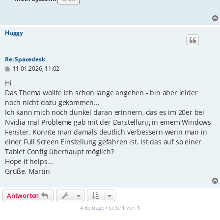
Huggy
Re: Spacedesk
B
11.01.2026, 11:02
e
i
Hi
t
Das Thema wollte ich schon lange angehen - bin aber leider
r
noch nicht dazu gekommen...
a
g
Ich kann mich noch dunkel daran erinnern, das es im 20er bei
Nvidia mal Probleme gab mit der Darstellung in einem Windows
Fenster. Konnte man damals deutlich verbessern wenn man in
einer Full Screen Einstellung gefahren ist. Ist das auf so einer
Tablet Config überhaupt möglich?
Hope it helps...
Grüße, Martin
Antworten
4 Beiträge • Seite
1
von
1