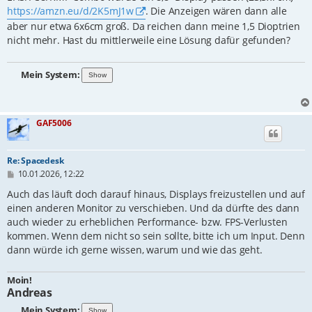
https://amzn.eu/d/2K5mJ1w
. Die Anzeigen wären dann alle
aber nur etwa 6x6cm groß. Da reichen dann meine 1,5 Dioptrien
nicht mehr. Hast du mittlerweile eine Lösung dafür gefunden?
Mein System:
GAF5006
Re: Spacedesk
B
10.01.2026, 12:22
e
i
Auch das läuft doch darauf hinaus, Displays freizustellen und auf
t
einen anderen Monitor zu verschieben. Und da dürfte des dann
r
auch wieder zu erheblichen Performance- bzw. FPS-Verlusten
a
g
kommen. Wenn dem nicht so sein sollte, bitte ich um Input. Denn
dann würde ich gerne wissen, warum und wie das geht.
Moin!
Andreas
Mein System: