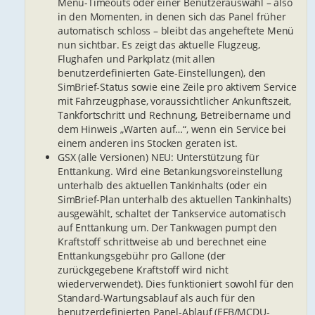
Menü-Timeouts oder einer Benutzerauswahl – also
in den Momenten, in denen sich das Panel früher
automatisch schloss – bleibt das angeheftete Menü
nun sichtbar. Es zeigt das aktuelle Flugzeug,
Flughafen und Parkplatz (mit allen
benutzerdefinierten Gate-Einstellungen), den
SimBrief-Status sowie eine Zeile pro aktivem Service
mit Fahrzeugphase, voraussichtlicher Ankunftszeit,
Tankfortschritt und Rechnung, Betreibername und
dem Hinweis „Warten auf…“, wenn ein Service bei
einem anderen ins Stocken geraten ist.
GSX (alle Versionen) NEU: Unterstützung für
Enttankung. Wird eine Betankungsvoreinstellung
unterhalb des aktuellen Tankinhalts (oder ein
SimBrief-Plan unterhalb des aktuellen Tankinhalts)
ausgewählt, schaltet der Tankservice automatisch
auf Enttankung um. Der Tankwagen pumpt den
Kraftstoff schrittweise ab und berechnet eine
Enttankungsgebühr pro Gallone (der
zurückgegebene Kraftstoff wird nicht
wiederverwendet). Dies funktioniert sowohl für den
Standard-Wartungsablauf als auch für den
benutzerdefinierten Panel-Ablauf (EFB/MCDU-