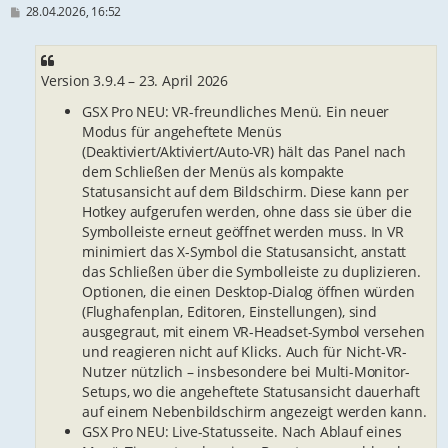
B
28.04.2026, 16:52
e
i
t
r
Version 3.9.4 – 23. April 2026
a
g
GSX Pro NEU: VR-freundliches Menü. Ein neuer
Modus für angeheftete Menüs
(Deaktiviert/Aktiviert/Auto-VR) hält das Panel nach
dem Schließen der Menüs als kompakte
Statusansicht auf dem Bildschirm. Diese kann per
Hotkey aufgerufen werden, ohne dass sie über die
Symbolleiste erneut geöffnet werden muss. In VR
minimiert das X-Symbol die Statusansicht, anstatt
das Schließen über die Symbolleiste zu duplizieren.
Optionen, die einen Desktop-Dialog öffnen würden
(Flughafenplan, Editoren, Einstellungen), sind
ausgegraut, mit einem VR-Headset-Symbol versehen
und reagieren nicht auf Klicks. Auch für Nicht-VR-
Nutzer nützlich – insbesondere bei Multi-Monitor-
Setups, wo die angeheftete Statusansicht dauerhaft
auf einem Nebenbildschirm angezeigt werden kann.
GSX Pro NEU: Live-Statusseite. Nach Ablauf eines