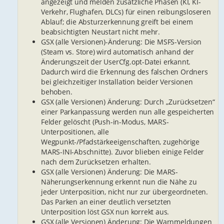
angezeigt und melden zusätzliche Phasen (KI, KI-
Verkehr, Flughafen, DLCs) für einen reibungsloseren
Ablauf; die Absturzerkennung greift bei einem
beabsichtigten Neustart nicht mehr.
GSX (alle Versionen)-Änderung: Die MSFS-Version
(Steam vs. Store) wird automatisch anhand der
Änderungszeit der UserCfg.opt-Datei erkannt.
Dadurch wird die Erkennung des falschen Ordners
bei gleichzeitiger Installation beider Versionen
behoben.
GSX (alle Versionen) Änderung: Durch „Zurücksetzen“
einer Parkanpassung werden nun alle gespeicherten
Felder gelöscht (Push-in-Modus, MARS-
Unterpositionen, alle
Wegpunkt-/Pfadstärkeeigenschaften, zugehörige
MARS-INI-Abschnitte). Zuvor blieben einige Felder
nach dem Zurücksetzen erhalten.
GSX (alle Versionen) Änderung: Die MARS-
Näherungserkennung erkennt nun die Nähe zu
jeder Unterposition, nicht nur zur übergeordneten.
Das Parken an einer deutlich versetzten
Unterposition löst GSX nun korrekt aus.
GSX (alle Versionen) Änderung: Die Warnmeldungen