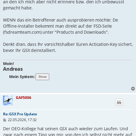
an den ich mich aber nicht erinnere bzw. den ich unbewusst
gemacht habe.
WENN das ein Betroffener auch ausprobieren möchte: De
Offline-Installer bekommt man direkt auf der FSD-Seite
(fsdreamteam.com) unter "Products and Downloads".
Denkt dran, dass Ihr vorsichtshalber Euren Actication-Key sichert,
bevor Ihr GSX deinstalliert.
Moin!
Andreas
Mein System:
GAF5006
Re: GSX Pro Update
B
22.05.2026, 17:32
e
i
Der OEO-Kollege hat seinen GSX auch wieder zum Laufen. Und
t
zwar nach einem Tipp von mir, von den ich selbst nicht mehr auf