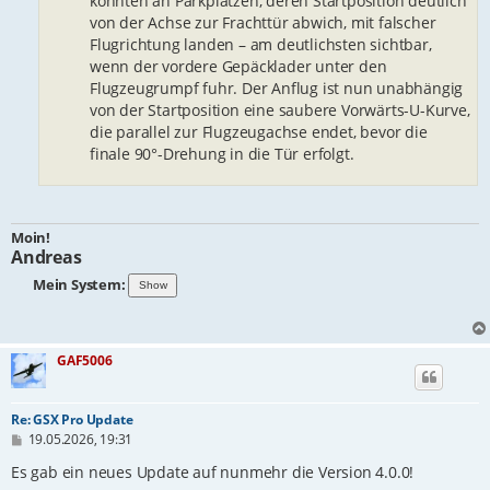
konnten an Parkplätzen, deren Startposition deutlich
von der Achse zur Frachttür abwich, mit falscher
Flugrichtung landen – am deutlichsten sichtbar,
wenn der vordere Gepäcklader unter den
Flugzeugrumpf fuhr. Der Anflug ist nun unabhängig
von der Startposition eine saubere Vorwärts-U-Kurve,
die parallel zur Flugzeugachse endet, bevor die
finale 90°-Drehung in die Tür erfolgt.
Moin!
Andreas
Mein System:
GAF5006
Re: GSX Pro Update
B
19.05.2026, 19:31
e
i
Es gab ein neues Update auf nunmehr die Version 4.0.0!
t