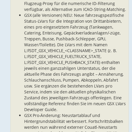
Flugzeug-Proxy für die numerische ID-Filterung
verfügbar, als Alternative zum ICAO-String-Matching.
GSX (alle Versionen) NEU: Neue fahrzeugspezifische
Status-LVars für die Integration von Drittanbietern,
eines pro eingesetztem Fahrzeug (Tankwagen,
Catering, Enteisung, Gepäckverladeanlagen/-züge,
Treppen, Busse, Pushback-Schlepper, GPU,
Wasser/Toilette). Die LVars mit dem Namen
L:FSDT_GSX_VEHICLE_<CLASSNAME>_STATE (z. B.
L:FSDT_GSX_VEHICLE_FUELTRUCK_STATE,
L:FSDT_GSX_VEHICLE_PUSHBACK_STATE) enthalten
jeweils einen ganzzahligen Unterstatus, der die
aktuelle Phase des Fahrzeugs angibt – Annäherung,
Schlauchanschluss, Pumpen, Abkoppeln, Abfahrt
usw. Sie ergänzen die bestehenden LVars pro
Service, indem sie den aktuellen physikalischen
Zustand des jeweiligen Fahrzeugs offenlegen. Eine
vollständige Referenz finden Sie im neuen GSX LVars
Developer Guide.
GSX Pro-Änderung: Neustartablauf und
Hintergrundstabilität verbessert. Fortschrittsbalken
werden nun während externer Couatl-Neustarts