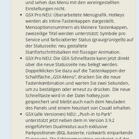
und sehen das Menü mit den voreingestellten
Einstellungen nicht.
GSX Pro NEU: Überarbeitete Menügrafik. Hotkeys
werden als Inline-Tastenkappen dargestellt,
Menüoptionsnummern als kleinere Tastenkappen,
zweizeilige Titel werden unterstützt; Symbole pro
Service und farbcodierter Status (grau/grün/gelb) auf
der Statusseite; neu gestaltete
Startfortschrittsbalken mit flüssiger Animation.
GSX Pro NEU: Die GSX-Schnelltaste kann jetzt direkt
über die neue Statusseite neu belegt werden.
Doppelklicken Sie dazu auf die Tastenkappen der
Schaltfläche „GSX-Menü“, drücken Sie die neue
Tastenkombination und warten Sie zwei Sekunden,
um zu bestätigen oder erneut zu drücken. Die neue
Schnelltaste wird in der Datei hotkey.json
gespeichert und bleibt auch nach dem Neuladen
des Panels und einem Neustart von Couatl erhalten.
GSX (alle Versionen) NEU: „Push-in to Park“
unterstützt jetzt neben dem in Version 3.9.2
eingeführten Dualmodus auch exklusive
Parkpositionen (BGL-basierte, rückwärts einparkende
Flugzeuge). Die Schleppmaschine erscheint auf der