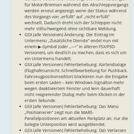
für Motor/Bremsen während des Abschleppvorgangs
werden erneut angezeigt, wenn der Status während
des Vorgangs von „erfüllt“ auf „nicht erfüllt“
wechselt. Dadurch dreht sich der Schlepper nicht
mehr stillschweigend ohne sichtbare Meldung.
GSX (alle Versionen) Änderung: Der Eintrag im
Untermenü „Zusätzliche Dienste“ endet nun mit
einem ▶-Symbol (oder „-->“ in älteren FSX/P3D-
Versionen), um deutlich zu machen, dass es sich um
ein Untermenü handelt.
GSX (alle Versionen) Fehlerbehebung: Kartendialoge
(Flughafenansicht, Schnellbearbeitung für Pushback,
Fahrzeugpositionseditor) blockieren nun die Eingabe
beim ersten Laden – kein Windows-Signalton mehr
wegen deaktiviertem Fenster und kein dauerhaft
nicht reagierender Dialog mehr beim Klicken in der
ersten Sekunde.
GSX (alle Versionen) Fehlerbehebung: Das Menü
„Positionieren“ zeigt nun die MARS-
Parallelpositionen am aktuellen Parkplatz an; nur die
belegte Unterposition wird ausgeblendet.
GSX (alle Versionen) Fehlerbehebung: Das Verlassen