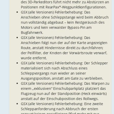
des 3D-Parkeditors führt nicht mehr zu Abstürzen an
Positionen mit RearPax*-Wegpunktkonfigurationen.
GSX (alle Versionen) Fehlerbehebung: Das
Anschieben ohne Schleppstange wird beim Abbruch
nun vollständig abgebaut – kein Restgeräusch des
Motors und kein verwaister Bypass-Pin am
Bugfahrwerk.
GSX (alle Versionen) Fehlerbehebung: Das
Anschieben folgt nun der auf der Karte angezeigten
Route, anstatt Hindernisse direkt zu durchfahren;
der Peilfilter, der Knoten der Vorwärtsroute verwarf,
wurde entfernt.
GSX (alle Versionen) Fehlerbehebung: Der Schlepper
materialisiert sich nach Abschluss eines
Schleppvorgangs nun wieder an seiner
Ausgangsposition, anstatt am Gate zu verbleiben.
GSX (alle Versionen) Fehlerbehebung: Das Warpen zu
einem „exklusiven“ Einschubparkplatz platziert das
Flugzeug nun auf der Standposition (Heck einwärts)
anstatt auf der Einschubposition des Rollwegs.
GSX (alle Versionen) Fehlerbehebung: Eine zweite
Schleppanforderung nach Abbruch der ersten
erzeugt keinen geradlinigen Pfad mehr mit nur