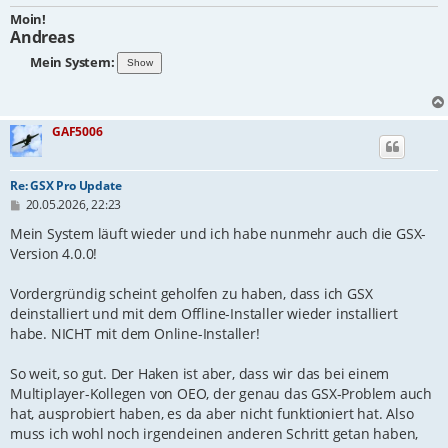
Moin!
Andreas
Mein System:
GAF5006
Re: GSX Pro Update
B
20.05.2026, 22:23
e
i
Mein System läuft wieder und ich habe nunmehr auch die GSX-
t
Version 4.0.0!
r
a
g
Vordergründig scheint geholfen zu haben, dass ich GSX
deinstalliert und mit dem Offline-Installer wieder installiert
habe. NICHT mit dem Online-Installer!
So weit, so gut. Der Haken ist aber, dass wir das bei einem
Multiplayer-Kollegen von OEO, der genau das GSX-Problem auch
hat, ausprobiert haben, es da aber nicht funktioniert hat. Also
muss ich wohl noch irgendeinen anderen Schritt getan haben,