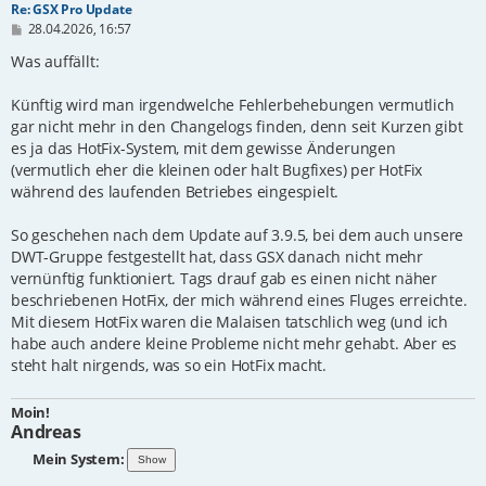
Re: GSX Pro Update
B
28.04.2026, 16:57
e
i
Was auffällt:
t
r
Künftig wird man irgendwelche Fehlerbehebungen vermutlich
a
g
gar nicht mehr in den Changelogs finden, denn seit Kurzen gibt
es ja das HotFix-System, mit dem gewisse Änderungen
(vermutlich eher die kleinen oder halt Bugfixes) per HotFix
während des laufenden Betriebes eingespielt.
So geschehen nach dem Update auf 3.9.5, bei dem auch unsere
DWT-Gruppe festgestellt hat, dass GSX danach nicht mehr
vernünftig funktioniert. Tags drauf gab es einen nicht näher
beschriebenen HotFix, der mich während eines Fluges erreichte.
Mit diesem HotFix waren die Malaisen tatschlich weg (und ich
habe auch andere kleine Probleme nicht mehr gehabt. Aber es
steht halt nirgends, was so ein HotFix macht.
Moin!
Andreas
Mein System: