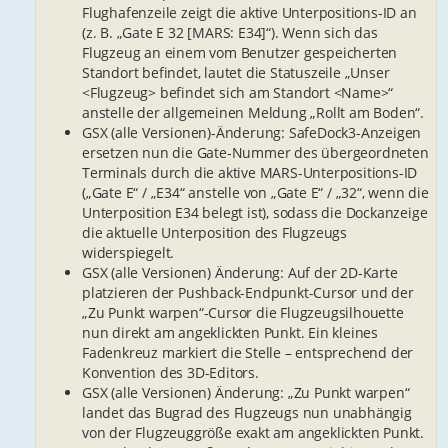
Flughafenzeile zeigt die aktive Unterpositions-ID an
(z. B. „Gate E 32 [MARS: E34]“). Wenn sich das
Flugzeug an einem vom Benutzer gespeicherten
Standort befindet, lautet die Statuszeile „Unser
<Flugzeug> befindet sich am Standort <Name>“
anstelle der allgemeinen Meldung „Rollt am Boden“.
GSX (alle Versionen)-Änderung: SafeDock3-Anzeigen
ersetzen nun die Gate-Nummer des übergeordneten
Terminals durch die aktive MARS-Unterpositions-ID
(„Gate E“ / „E34“ anstelle von „Gate E“ / „32“, wenn die
Unterposition E34 belegt ist), sodass die Dockanzeige
die aktuelle Unterposition des Flugzeugs
widerspiegelt.
GSX (alle Versionen) Änderung: Auf der 2D-Karte
platzieren der Pushback-Endpunkt-Cursor und der
„Zu Punkt warpen“-Cursor die Flugzeugsilhouette
nun direkt am angeklickten Punkt. Ein kleines
Fadenkreuz markiert die Stelle – entsprechend der
Konvention des 3D-Editors.
GSX (alle Versionen) Änderung: „Zu Punkt warpen“
landet das Bugrad des Flugzeugs nun unabhängig
von der Flugzeuggröße exakt am angeklickten Punkt.