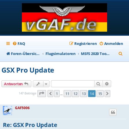
FAQ
Registrieren
Anmelden
S
Foren-Übersicht
Flugsimulatoren
MSFS 2020 Tools & Utilities
u
GSX Pro Update
c
h
Suche
Erweiterte
Antworten
e
Seite
14
von
15
147 Beiträge
1
11
12
13
14
15
Vorherige
Nächste
…
GAF5006
Re: GSX Pro Update