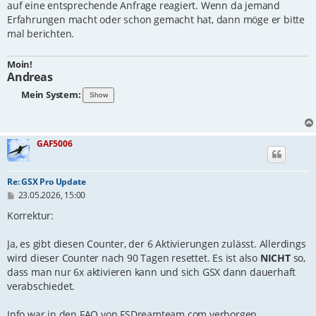
auf eine entsprechende Anfrage reagiert. Wenn da jemand
Erfahrungen macht oder schon gemacht hat, dann möge er bitte
mal berichten.
Moin!
Andreas
Mein System:
GAF5006
Re: GSX Pro Update
B
23.05.2026, 15:00
e
i
Korrektur:
t
r
Ja, es gibt diesen Counter, der 6 Aktivierungen zulässt. Allerdings
a
g
wird dieser Counter nach 90 Tagen resettet. Es ist also
NICHT
so,
dass man nur 6x aktivieren kann und sich GSX dann dauerhaft
verabschiedet.
Info war in den FAQ von FSDreamteam.com verborgen.