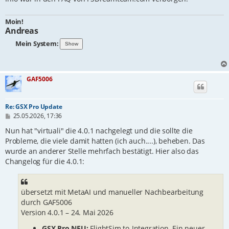
Moin!
Andreas
Mein System:
GAF5006
Re: GSX Pro Update
B
25.05.2026, 17:36
e
i
Nun hat "virtuali" die 4.0.1 nachgelegt und die sollte die
t
Probleme, die viele damit hatten (ich auch....), beheben. Das
r
wurde an anderer Stelle mehrfach bestätigt. Hier also das
a
g
Changelog für die 4.0.1:
übersetzt mit MetaAI und manueller Nachbearbeitung
durch GAF5006
Version 4.0.1 – 24. Mai 2026
GSX Pro NEU:
FlightSim.to-Integration. Ein neuer