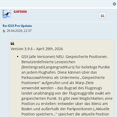
GAF5006
Re: GSX Pro Update
B
29.04.2026, 22:57
e
i
t
r
Version 3.9.6 – April 29th, 2026
a
g
GSX (alle Versionen) NEU: Gespeicherte Positionen.
Benutzerdefinierte Lesezeichen
(Breitengrad/Längengrad/Kurs) für beliebige Punkte
an jedem Flughafen. Diese können über das
Parkauswahlmenü als Untermenü „Gespeicherte
Positionen“ aufgerufen und als Warp-Ziele
verwendet werden – das Bugrad des Flugzeugs
landet unabhängig von der Flugzeuggröße exakt am
gespeicherten Punkt. Es gibt zwei Möglichkeiten, eine
Position zu erstellen: entweder über das Menü am
Boden und außerhalb der Parkpositionen („Aktuelle
Position speichern…“ speichert die aktuelle Position