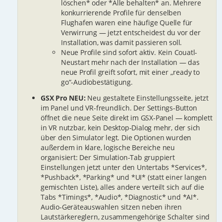
löschen* oder *Alle behalten* an. Mehrere
konkurrierende Profile für denselben
Flughafen waren eine häufige Quelle für
Verwirrung — jetzt entscheidest du vor der
Installation, was damit passieren soll.
Neue Profile sind sofort aktiv. Kein Couatl-
Neustart mehr nach der Installation — das
neue Profil greift sofort, mit einer „ready to
go“-Audiobestätigung.
GSX Pro NEU:
Neu gestaltete Einstellungsseite, jetzt
im Panel und VR-freundlich. Der Settings-Button
öffnet die neue Seite direkt im GSX-Panel — komplett
in VR nutzbar, kein Desktop-Dialog mehr, der sich
über den Simulator legt. Die Optionen wurden
außerdem in klare, logische Bereiche neu
organisiert: Der Simulation-Tab gruppiert
Einstellungen jetzt unter den Untertabs *Services*,
*Pushback*, *Parking* und *UI* (statt einer langen
gemischten Liste), alles andere verteilt sich auf die
Tabs *Timings*, *Audio*, *Diagnostic* und *AI*.
Audio-Geräteauswahlen sitzen neben ihren
Lautstärkereglern, zusammengehörige Schalter sind