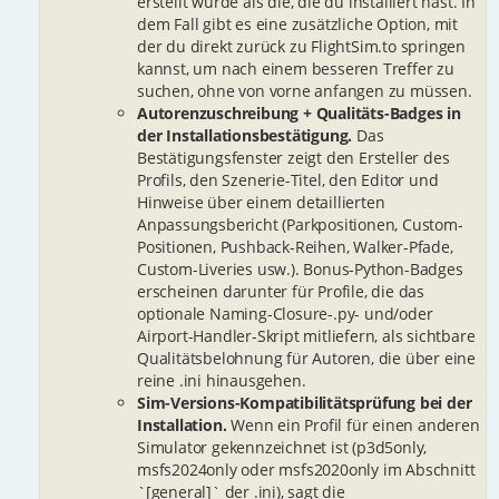
erstellt wurde als die, die du installiert hast. In
dem Fall gibt es eine zusätzliche Option, mit
der du direkt zurück zu FlightSim.to springen
kannst, um nach einem besseren Treffer zu
suchen, ohne von vorne anfangen zu müssen.
Autorenzuschreibung + Qualitäts-Badges in
der Installationsbestätigung.
Das
Bestätigungsfenster zeigt den Ersteller des
Profils, den Szenerie-Titel, den Editor und
Hinweise über einem detaillierten
Anpassungsbericht (Parkpositionen, Custom-
Positionen, Pushback-Reihen, Walker-Pfade,
Custom-Liveries usw.). Bonus-Python-Badges
erscheinen darunter für Profile, die das
optionale Naming-Closure-.py- und/oder
Airport-Handler-Skript mitliefern, als sichtbare
Qualitätsbelohnung für Autoren, die über eine
reine .ini hinausgehen.
Sim-Versions-Kompatibilitätsprüfung bei der
Installation.
Wenn ein Profil für einen anderen
Simulator gekennzeichnet ist (p3d5only,
msfs2024only oder msfs2020only im Abschnitt
`[general]` der .ini), sagt die