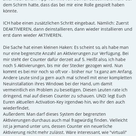
r
dem Schirm hatte, dass das bei mir eine Rolle gespielt haben
a
g
könnte.
ICH habe einen zusätzlichen Schritt eingebaut. Nämlich: Zuerst
DEAKTIVIEREN, dann deinstallieren, dann wieder installieren und
erst dann wieder AKTIVIEREN.
Die Sache hat einen kleinen Haken: Es scheint so, als habe man
nur eine begrenzte Anzahl an Aktivierungen zur Verfügung. Bei
mir steht der Counter dafür derzeit auf 5. Heißt also, ich habe
noch 5 Aktivierungen, bis mir der Stecker gezogen wird. Nun
kommt es bei mir noch so oft vor - bisher nur 1x ganz am Anfang.
Andere Leute sind ja gern auch mal schnell mit einer kompletten
Neuinstallation ihres Windows bei der Hand, um damit
vermeintlich ein Problem zu beseitigen. Diesen Leuten rate ich
dringend, mal auf diesen Counter zu schauen. UND: legt Euch
Euren aktuellen Activation-Key irgendwo hin, wo Ihr den auch
wiederfindet.
Außerdem: Man darf dieses System der begrenzten
Aktivierungen durchaus auch mal fragwürdig finden. Vielleicht
ist ja jemand unter uns, dessen Counter ein neuerliche
Aktivierung nicht mehr zulässt. Wäre interessant, wie "virtuali"