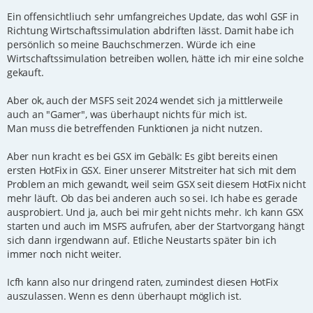
r
Ein offensichtliuch sehr umfangreiches Update, das wohl GSF in
a
g
Richtung Wirtschaftssimulation abdriften lässt. Damit habe ich
persönlich so meine Bauchschmerzen. Würde ich eine
Wirtschaftssimulation betreiben wollen, hätte ich mir eine solche
gekauft.
Aber ok, auch der MSFS seit 2024 wendet sich ja mittlerweile
auch an "Gamer", was überhaupt nichts für mich ist.
Man muss die betreffenden Funktionen ja nicht nutzen.
Aber nun kracht es bei GSX im Gebälk: Es gibt bereits einen
ersten HotFix in GSX. Einer unserer Mitstreiter hat sich mit dem
Problem an mich gewandt, weil seim GSX seit diesem HotFix nicht
mehr läuft. Ob das bei anderen auch so sei. Ich habe es gerade
ausprobiert. Und ja, auch bei mir geht nichts mehr. Ich kann GSX
starten und auch im MSFS aufrufen, aber der Startvorgang hängt
sich dann irgendwann auf. Etliche Neustarts später bin ich
immer noch nicht weiter.
Icfh kann also nur dringend raten, zumindest diesen HotFix
auszulassen. Wenn es denn überhaupt möglich ist.