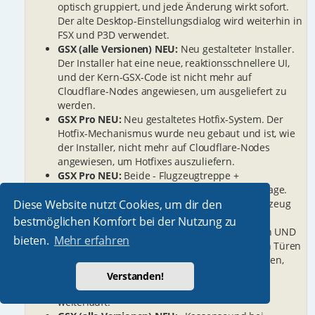
optisch gruppiert, und jede Änderung wirkt sofort.
Der alte Desktop-Einstellungsdialog wird weiterhin in
FSX und P3D verwendet.
GSX (alle Versionen) NEU:
Neu gestalteter Installer.
Der Installer hat eine neue, reaktionsschnellere UI,
und der Kern-GSX-Code ist nicht mehr auf
Cloudflare-Nodes angewiesen, um ausgeliefert zu
werden.
GSX Pro NEU:
Neu gestaltetes Hotfix-System. Der
Hotfix-Mechanismus wurde neu gebaut und ist, wie
der Installer, nicht mehr auf Cloudflare-Nodes
angewiesen, um Hotfixes auszuliefern.
GSX Pro NEU:
Beide - Flugzeugtreppe +
Flughafentreppe Option bei der Airstairs-Abfrage.
Diese Website nutzt Cookies, um dir den
Dritte Auswahl neben Yes / No, wenn das Flugzeug
eigene eingebaute Airstairs hat: Lässt die
bestmöglichen Komfort bei der Nutzung zu
Treppenanimation des Flugzeugs ausgefahren UND
bieten.
Mehr erfahren
erlaubt Flughafentreppen-Fahrzeugen, an den Türen
zu spawnen, die keine eingebaute Treppe haben,
sodass die OperateStairs-Abrechnung auslöst,
Verstanden!
während die Ramp-Animation des Flugzeugs
weiterläuft.