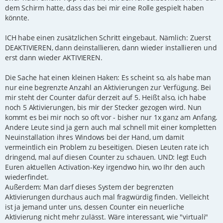
r
dem Schirm hatte, dass das bei mir eine Rolle gespielt haben
a
g
könnte.
ICH habe einen zusätzlichen Schritt eingebaut. Nämlich: Zuerst
DEAKTIVIEREN, dann deinstallieren, dann wieder installieren und
erst dann wieder AKTIVIEREN.
Die Sache hat einen kleinen Haken: Es scheint so, als habe man
nur eine begrenzte Anzahl an Aktivierungen zur Verfügung. Bei
mir steht der Counter dafür derzeit auf 5. Heißt also, ich habe
noch 5 Aktivierungen, bis mir der Stecker gezogen wird. Nun
kommt es bei mir noch so oft vor - bisher nur 1x ganz am Anfang.
Andere Leute sind ja gern auch mal schnell mit einer kompletten
Neuinstallation ihres Windows bei der Hand, um damit
vermeintlich ein Problem zu beseitigen. Diesen Leuten rate ich
dringend, mal auf diesen Counter zu schauen. UND: legt Euch
Euren aktuellen Activation-Key irgendwo hin, wo Ihr den auch
wiederfindet.
Außerdem: Man darf dieses System der begrenzten
Aktivierungen durchaus auch mal fragwürdig finden. Vielleicht
ist ja jemand unter uns, dessen Counter ein neuerliche
Aktivierung nicht mehr zulässt. Wäre interessant, wie "virtuali"