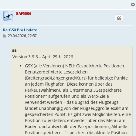
GAF5006
Re: GSX Pro Update
B
29.04.2026, 22:57
e
i
t
r
Version 3.9.6 – April 29th, 2026
a
g
GSX (alle Versionen) NEU: Gespeicherte Positionen.
Benutzerdefinierte Lesezeichen
(Breitengrad/Längengrad/Kurs) für beliebige Punkte
an jedem Flughafen. Diese können über das
Parkauswahlmenü als Untermenü „Gespeicherte
Positionen“ aufgerufen und als Warp-Ziele
verwendet werden – das Bugrad des Flugzeugs
landet unabhängig von der Flugzeuggröße exakt am
gespeicherten Punkt. Es gibt zwei Möglichkeiten, eine
Position zu erstellen: entweder über das Menü am
Boden und außerhalb der Parkpositionen („Aktuelle
Position speichern…“ speichert die aktuelle Position