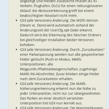
angezeigt und melden zusätzliche Phasen (KI, KI-
Verkehr, Flughafen, DLCs) für einen reibungsloseren
Ablauf; die Absturzerkennung greift bei einem
beabsichtigten Neustart nicht mehr.
GSX (alle Versionen)-Änderung: Die MSFS-Version
(Steam vs. Store) wird automatisch anhand der
Änderungszeit der UserCfg.opt-Datei erkannt.
Dadurch wird die Erkennung des falschen Ordners
bei gleichzeitiger Installation beider Versionen
behoben.
GSX (alle Versionen) Änderung: Durch „Zurücksetzen“
einer Parkanpassung werden nun alle gespeicherten
Felder gelöscht (Push-in-Modus, MARS-
Unterpositionen, alle
Wegpunkt-/Pfadstärkeeigenschaften, zugehörige
MARS-INI-Abschnitte). Zuvor blieben einige Felder
nach dem Zurücksetzen erhalten.
GSX (alle Versionen) Änderung: Die MARS-
Näherungserkennung erkennt nun die Nähe zu
jeder Unterposition, nicht nur zur übergeordneten.
Das Parken an einer deutlich versetzten
Unterposition löst GSX nun korrekt aus.
GSX (alle Versionen) Änderung: Die Warnmeldungen