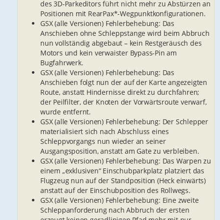
des 3D-Parkeditors führt nicht mehr zu Abstürzen an
Positionen mit RearPax*-Wegpunktkonfigurationen.
GSX (alle Versionen) Fehlerbehebung: Das
Anschieben ohne Schleppstange wird beim Abbruch
nun vollständig abgebaut – kein Restgeräusch des
Motors und kein verwaister Bypass-Pin am
Bugfahrwerk.
GSX (alle Versionen) Fehlerbehebung: Das
Anschieben folgt nun der auf der Karte angezeigten
Route, anstatt Hindernisse direkt zu durchfahren;
der Peilfilter, der Knoten der Vorwärtsroute verwarf,
wurde entfernt.
GSX (alle Versionen) Fehlerbehebung: Der Schlepper
materialisiert sich nach Abschluss eines
Schleppvorgangs nun wieder an seiner
Ausgangsposition, anstatt am Gate zu verbleiben.
GSX (alle Versionen) Fehlerbehebung: Das Warpen zu
einem „exklusiven“ Einschubparkplatz platziert das
Flugzeug nun auf der Standposition (Heck einwärts)
anstatt auf der Einschubposition des Rollwegs.
GSX (alle Versionen) Fehlerbehebung: Eine zweite
Schleppanforderung nach Abbruch der ersten
erzeugt keinen geradlinigen Pfad mehr mit nur