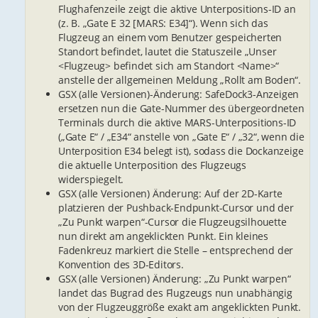
Flughafenzeile zeigt die aktive Unterpositions-ID an
(z. B. „Gate E 32 [MARS: E34]“). Wenn sich das
Flugzeug an einem vom Benutzer gespeicherten
Standort befindet, lautet die Statuszeile „Unser
<Flugzeug> befindet sich am Standort <Name>“
anstelle der allgemeinen Meldung „Rollt am Boden“.
GSX (alle Versionen)-Änderung: SafeDock3-Anzeigen
ersetzen nun die Gate-Nummer des übergeordneten
Terminals durch die aktive MARS-Unterpositions-ID
(„Gate E“ / „E34“ anstelle von „Gate E“ / „32“, wenn die
Unterposition E34 belegt ist), sodass die Dockanzeige
die aktuelle Unterposition des Flugzeugs
widerspiegelt.
GSX (alle Versionen) Änderung: Auf der 2D-Karte
platzieren der Pushback-Endpunkt-Cursor und der
„Zu Punkt warpen“-Cursor die Flugzeugsilhouette
nun direkt am angeklickten Punkt. Ein kleines
Fadenkreuz markiert die Stelle – entsprechend der
Konvention des 3D-Editors.
GSX (alle Versionen) Änderung: „Zu Punkt warpen“
landet das Bugrad des Flugzeugs nun unabhängig
von der Flugzeuggröße exakt am angeklickten Punkt.