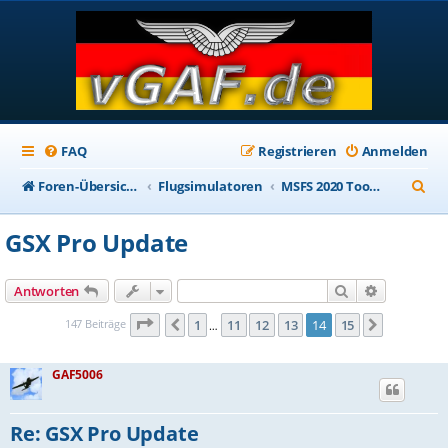
FAQ
Registrieren
Anmelden
S
Foren-Übersicht
Flugsimulatoren
MSFS 2020 Tools & Utilities
u
GSX Pro Update
c
h
Suche
Erweiterte
Antworten
e
Seite
14
von
15
147 Beiträge
1
11
12
13
14
15
Vorherige
Nächste
…
GAF5006
Re: GSX Pro Update