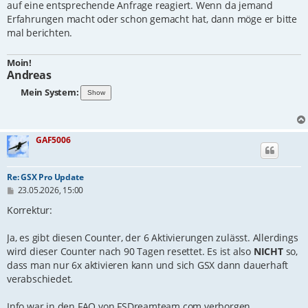
auf eine entsprechende Anfrage reagiert. Wenn da jemand
Erfahrungen macht oder schon gemacht hat, dann möge er bitte
mal berichten.
Moin!
Andreas
Mein System:
GAF5006
Re: GSX Pro Update
B
23.05.2026, 15:00
e
i
Korrektur:
t
r
Ja, es gibt diesen Counter, der 6 Aktivierungen zulässt. Allerdings
a
g
wird dieser Counter nach 90 Tagen resettet. Es ist also
NICHT
so,
dass man nur 6x aktivieren kann und sich GSX dann dauerhaft
verabschiedet.
Info war in den FAQ von FSDreamteam.com verborgen.