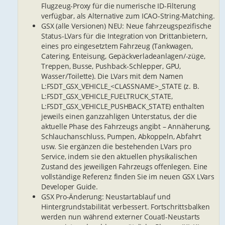
Flugzeug-Proxy für die numerische ID-Filterung
verfügbar, als Alternative zum ICAO-String-Matching.
GSX (alle Versionen) NEU: Neue fahrzeugspezifische
Status-LVars für die Integration von Drittanbietern,
eines pro eingesetztem Fahrzeug (Tankwagen,
Catering, Enteisung, Gepäckverladeanlagen/-züge,
Treppen, Busse, Pushback-Schlepper, GPU,
Wasser/Toilette). Die LVars mit dem Namen
L:FSDT_GSX_VEHICLE_<CLASSNAME>_STATE (z. B.
L:FSDT_GSX_VEHICLE_FUELTRUCK_STATE,
L:FSDT_GSX_VEHICLE_PUSHBACK_STATE) enthalten
jeweils einen ganzzahligen Unterstatus, der die
aktuelle Phase des Fahrzeugs angibt – Annäherung,
Schlauchanschluss, Pumpen, Abkoppeln, Abfahrt
usw. Sie ergänzen die bestehenden LVars pro
Service, indem sie den aktuellen physikalischen
Zustand des jeweiligen Fahrzeugs offenlegen. Eine
vollständige Referenz finden Sie im neuen GSX LVars
Developer Guide.
GSX Pro-Änderung: Neustartablauf und
Hintergrundstabilität verbessert. Fortschrittsbalken
werden nun während externer Couatl-Neustarts