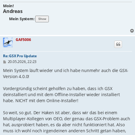
Moin!
Andreas
Mein System:
GAF5006
Re: GSX Pro Update
B
20.05.2026, 22:23
e
i
Mein System läuft wieder und ich habe nunmehr auch die GSX-
t
Version 4.0.0!
r
a
g
Vordergründig scheint geholfen zu haben, dass ich GSX
deinstalliert und mit dem Offline-Installer wieder installiert
habe. NICHT mit dem Online-Installer!
So weit, so gut. Der Haken ist aber, dass wir das bei einem
Multiplayer-Kollegen von OEO, der genau das GSX-Problem auch
hat, ausprobiert haben, es da aber nicht funktioniert hat. Also
muss ich wohl noch irgendeinen anderen Schritt getan haben,