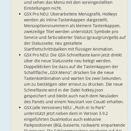
und sehen das Menü mit den voreingestellten
Einstellungen nicht.
GSX Pro NEU: Überarbeitete Menügrafik. Hotkeys
werden als Inline-Tastenkappen dargestellt,
Menüoptionsnummern als kleinere Tastenkappen,
zweizeilige Titel werden unterstützt; Symbole pro
Service und farbcodierter Status (grau/grün/gelb) auf
der Statusseite; neu gestaltete
Startfortschrittsbalken mit flüssiger Animation.
GSX Pro NEU: Die GSX-Schnelltaste kann jetzt direkt
über die neue Statusseite neu belegt werden.
Doppelklicken Sie dazu auf die Tastenkappen der
Schaltfläche „GSX-Menü“, drücken Sie die neue
Tastenkombination und warten Sie zwei Sekunden,
um zu bestätigen oder erneut zu drücken. Die neue
Schnelltaste wird in der Datei hotkey.json
gespeichert und bleibt auch nach dem Neuladen
des Panels und einem Neustart von Couatl erhalten.
GSX (alle Versionen) NEU: „Push-in to Park“
unterstützt jetzt neben dem in Version 3.9.2
eingeführten Dualmodus auch exklusive
Parkpositionen (BGL-basierte, rückwärts einparkende
Flugzeuge). Die Schleppmaschine erscheint auf der