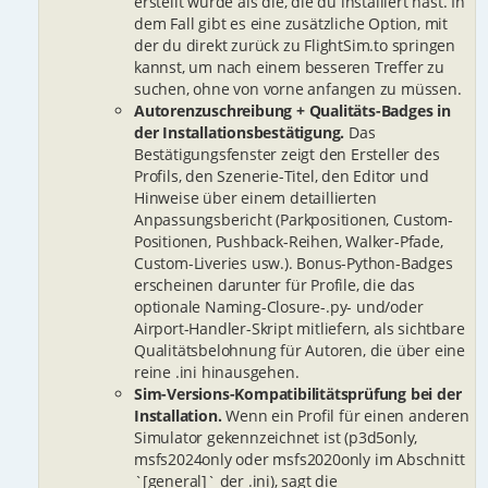
erstellt wurde als die, die du installiert hast. In
dem Fall gibt es eine zusätzliche Option, mit
der du direkt zurück zu FlightSim.to springen
kannst, um nach einem besseren Treffer zu
suchen, ohne von vorne anfangen zu müssen.
Autorenzuschreibung + Qualitäts-Badges in
der Installationsbestätigung.
Das
Bestätigungsfenster zeigt den Ersteller des
Profils, den Szenerie-Titel, den Editor und
Hinweise über einem detaillierten
Anpassungsbericht (Parkpositionen, Custom-
Positionen, Pushback-Reihen, Walker-Pfade,
Custom-Liveries usw.). Bonus-Python-Badges
erscheinen darunter für Profile, die das
optionale Naming-Closure-.py- und/oder
Airport-Handler-Skript mitliefern, als sichtbare
Qualitätsbelohnung für Autoren, die über eine
reine .ini hinausgehen.
Sim-Versions-Kompatibilitätsprüfung bei der
Installation.
Wenn ein Profil für einen anderen
Simulator gekennzeichnet ist (p3d5only,
msfs2024only oder msfs2020only im Abschnitt
`[general]` der .ini), sagt die