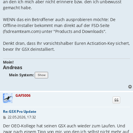
an den ich mich aber nicht erinnere bzw. den ich unbewusst
gemacht habe.
WENN das ein Betroffener auch ausprobieren möchte: De
Offline-Installer bekommt man direkt auf der FSD-Seite
(fsdreamteam.com) unter "Products and Downloads".
Denkt dran, dass Ihr vorsichtshalber Euren Actication-Key sichert,
bevor Ihr GSX deinstalliert.
Moin!
Andreas
Mein System:
GAF5006
Re: GSX Pro Update
B
22.05.2026, 17:32
e
i
Der OEO-Kollege hat seinen GSX auch wieder zum Laufen. Und
t
zwar nach einem Tipp von mir, von den ich selbst nicht mehr auf