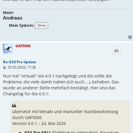
Moin!
Andreas
Mein System:
GAF5006
Re: GSX Pro Update
B
25.05.2026, 17:36
e
i
Nun hat "virtuali" die 4.0.1 nachgelegt und die sollte die
t
Probleme, die viele damit hatten (ich auch....), beheben. Das
r
wurde an anderer Stelle mehrfach bestätigt. Hier also das
a
g
Changelog für die 4.0.1:
übersetzt mit MetaAI und manueller Nachbearbeitung
durch GAF5006
Version 4.0.1 – 24. Mai 2026
GSX Pro NEU:
FlightSim.to-Integration. Ein neuer