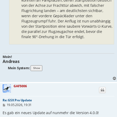
konnten an Parkplätzen, deren Startposition deutlich
von der Achse zur Frachttür abwich, mit falscher
Flugrichtung landen – am deutlichsten sichtbar,
wenn der vordere Gepäcklader unter den
Flugzeugrumpf fuhr. Der Anflug ist nun unabhängig
von der Startposition eine saubere Vorwärts-U-Kurve,
die parallel zur Flugzeugachse endet, bevor die
finale 90°-Drehung in die Tür erfolgt.
Moin!
Andreas
Mein System:
GAF5006
Re: GSX Pro Update
B
19.05.2026, 19:31
e
i
Es gab ein neues Update auf nunmehr die Version 4.0.0!
t