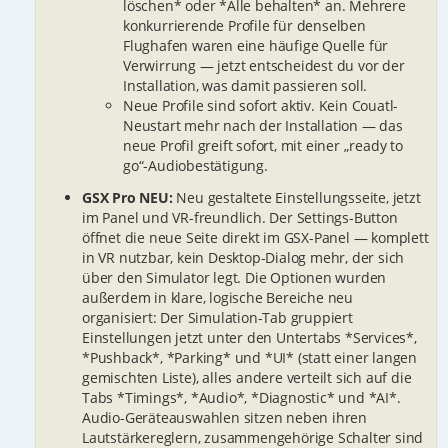
löschen* oder *Alle behalten* an. Mehrere
konkurrierende Profile für denselben
Flughafen waren eine häufige Quelle für
Verwirrung — jetzt entscheidest du vor der
Installation, was damit passieren soll.
Neue Profile sind sofort aktiv. Kein Couatl-
Neustart mehr nach der Installation — das
neue Profil greift sofort, mit einer „ready to
go“-Audiobestätigung.
GSX Pro NEU:
Neu gestaltete Einstellungsseite, jetzt
im Panel und VR-freundlich. Der Settings-Button
öffnet die neue Seite direkt im GSX-Panel — komplett
in VR nutzbar, kein Desktop-Dialog mehr, der sich
über den Simulator legt. Die Optionen wurden
außerdem in klare, logische Bereiche neu
organisiert: Der Simulation-Tab gruppiert
Einstellungen jetzt unter den Untertabs *Services*,
*Pushback*, *Parking* und *UI* (statt einer langen
gemischten Liste), alles andere verteilt sich auf die
Tabs *Timings*, *Audio*, *Diagnostic* und *AI*.
Audio-Geräteauswahlen sitzen neben ihren
Lautstärkereglern, zusammengehörige Schalter sind