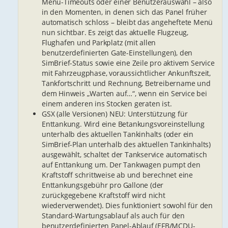
Menü-Timeouts oder einer Benutzerauswahl – also
in den Momenten, in denen sich das Panel früher
automatisch schloss – bleibt das angeheftete Menü
nun sichtbar. Es zeigt das aktuelle Flugzeug,
Flughafen und Parkplatz (mit allen
benutzerdefinierten Gate-Einstellungen), den
SimBrief-Status sowie eine Zeile pro aktivem Service
mit Fahrzeugphase, voraussichtlicher Ankunftszeit,
Tankfortschritt und Rechnung, Betreibername und
dem Hinweis „Warten auf…“, wenn ein Service bei
einem anderen ins Stocken geraten ist.
GSX (alle Versionen) NEU: Unterstützung für
Enttankung. Wird eine Betankungsvoreinstellung
unterhalb des aktuellen Tankinhalts (oder ein
SimBrief-Plan unterhalb des aktuellen Tankinhalts)
ausgewählt, schaltet der Tankservice automatisch
auf Enttankung um. Der Tankwagen pumpt den
Kraftstoff schrittweise ab und berechnet eine
Enttankungsgebühr pro Gallone (der
zurückgegebene Kraftstoff wird nicht
wiederverwendet). Dies funktioniert sowohl für den
Standard-Wartungsablauf als auch für den
benutzerdefinierten Panel-Ablauf (EFB/MCDU-