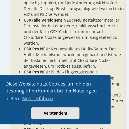
optisch gruppiert, und jede Änderung wirkt sofort.
Der alte Desktop-Einstellungsdialog wird weiterhin in
FSX und P3D verwendet.
GSX (alle Versionen) NEU:
Neu gestalteter Installer.
Der Installer hat eine neue, reaktionsschnellere UI,
und der Kern-GSX-Code ist nicht mehr auf
Cloudflare-Nodes angewiesen, um ausgeliefert zu
werden.
GSX Pro NEU:
Neu gestaltetes Hotfix-System. Der
Hotfix-Mechanismus wurde neu gebaut und ist, wie
der Installer, nicht mehr auf Cloudflare-Nodes
angewiesen, um Hotfixes auszuliefern.
GSX Pro NEU:
Beide - Flugzeugtreppe +
Flughafentreppe Option bei der Airstairs-Abfrage.
Diese Website nutzt Cookies, um dir den
Dritte Auswahl neben Yes / No, wenn das Flugzeug
eigene eingebaute Airstairs hat: Lässt die
bestmöglichen Komfort bei der Nutzung zu
Treppenanimation des Flugzeugs ausgefahren UND
bieten.
Mehr erfahren
erlaubt Flughafentreppen-Fahrzeugen, an den Türen
zu spawnen, die keine eingebaute Treppe haben,
sodass die OperateStairs-Abrechnung auslöst,
Verstanden!
während die Ramp-Animation des Flugzeugs
weiterläuft.