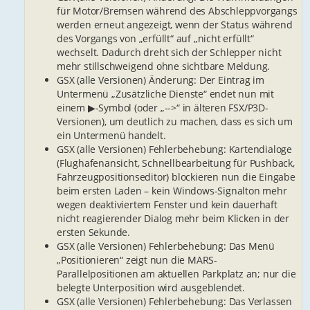
für Motor/Bremsen während des Abschleppvorgangs
werden erneut angezeigt, wenn der Status während
des Vorgangs von „erfüllt“ auf „nicht erfüllt“
wechselt. Dadurch dreht sich der Schlepper nicht
mehr stillschweigend ohne sichtbare Meldung.
GSX (alle Versionen) Änderung: Der Eintrag im
Untermenü „Zusätzliche Dienste“ endet nun mit
einem ▶-Symbol (oder „-->“ in älteren FSX/P3D-
Versionen), um deutlich zu machen, dass es sich um
ein Untermenü handelt.
GSX (alle Versionen) Fehlerbehebung: Kartendialoge
(Flughafenansicht, Schnellbearbeitung für Pushback,
Fahrzeugpositionseditor) blockieren nun die Eingabe
beim ersten Laden – kein Windows-Signalton mehr
wegen deaktiviertem Fenster und kein dauerhaft
nicht reagierender Dialog mehr beim Klicken in der
ersten Sekunde.
GSX (alle Versionen) Fehlerbehebung: Das Menü
„Positionieren“ zeigt nun die MARS-
Parallelpositionen am aktuellen Parkplatz an; nur die
belegte Unterposition wird ausgeblendet.
GSX (alle Versionen) Fehlerbehebung: Das Verlassen