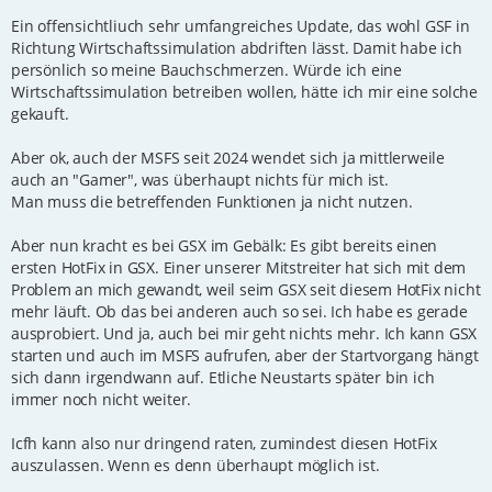
r
Ein offensichtliuch sehr umfangreiches Update, das wohl GSF in
a
g
Richtung Wirtschaftssimulation abdriften lässt. Damit habe ich
persönlich so meine Bauchschmerzen. Würde ich eine
Wirtschaftssimulation betreiben wollen, hätte ich mir eine solche
gekauft.
Aber ok, auch der MSFS seit 2024 wendet sich ja mittlerweile
auch an "Gamer", was überhaupt nichts für mich ist.
Man muss die betreffenden Funktionen ja nicht nutzen.
Aber nun kracht es bei GSX im Gebälk: Es gibt bereits einen
ersten HotFix in GSX. Einer unserer Mitstreiter hat sich mit dem
Problem an mich gewandt, weil seim GSX seit diesem HotFix nicht
mehr läuft. Ob das bei anderen auch so sei. Ich habe es gerade
ausprobiert. Und ja, auch bei mir geht nichts mehr. Ich kann GSX
starten und auch im MSFS aufrufen, aber der Startvorgang hängt
sich dann irgendwann auf. Etliche Neustarts später bin ich
immer noch nicht weiter.
Icfh kann also nur dringend raten, zumindest diesen HotFix
auszulassen. Wenn es denn überhaupt möglich ist.