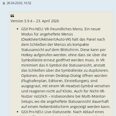
B
28.04.2026, 16:52
e
i
t
r
Version 3.9.4 – 23. April 2026
a
g
GSX Pro NEU: VR-freundliches Menü. Ein neuer
Modus für angeheftete Menüs
(Deaktiviert/Aktiviert/Auto-VR) hält das Panel nach
dem Schließen der Menüs als kompakte
Statusansicht auf dem Bildschirm. Diese kann per
Hotkey aufgerufen werden, ohne dass sie über die
Symbolleiste erneut geöffnet werden muss. In VR
minimiert das X-Symbol die Statusansicht, anstatt
das Schließen über die Symbolleiste zu duplizieren.
Optionen, die einen Desktop-Dialog öffnen würden
(Flughafenplan, Editoren, Einstellungen), sind
ausgegraut, mit einem VR-Headset-Symbol versehen
und reagieren nicht auf Klicks. Auch für Nicht-VR-
Nutzer nützlich – insbesondere bei Multi-Monitor-
Setups, wo die angeheftete Statusansicht dauerhaft
auf einem Nebenbildschirm angezeigt werden kann.
GSX Pro NEU: Live-Statusseite. Nach Ablauf eines