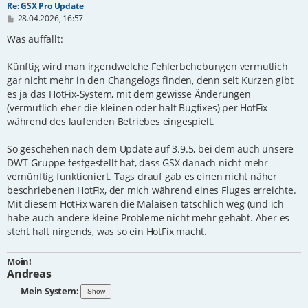
Re: GSX Pro Update
B
28.04.2026, 16:57
e
i
Was auffällt:
t
r
Künftig wird man irgendwelche Fehlerbehebungen vermutlich
a
g
gar nicht mehr in den Changelogs finden, denn seit Kurzen gibt
es ja das HotFix-System, mit dem gewisse Änderungen
(vermutlich eher die kleinen oder halt Bugfixes) per HotFix
während des laufenden Betriebes eingespielt.
So geschehen nach dem Update auf 3.9.5, bei dem auch unsere
DWT-Gruppe festgestellt hat, dass GSX danach nicht mehr
vernünftig funktioniert. Tags drauf gab es einen nicht näher
beschriebenen HotFix, der mich während eines Fluges erreichte.
Mit diesem HotFix waren die Malaisen tatschlich weg (und ich
habe auch andere kleine Probleme nicht mehr gehabt. Aber es
steht halt nirgends, was so ein HotFix macht.
Moin!
Andreas
Mein System: