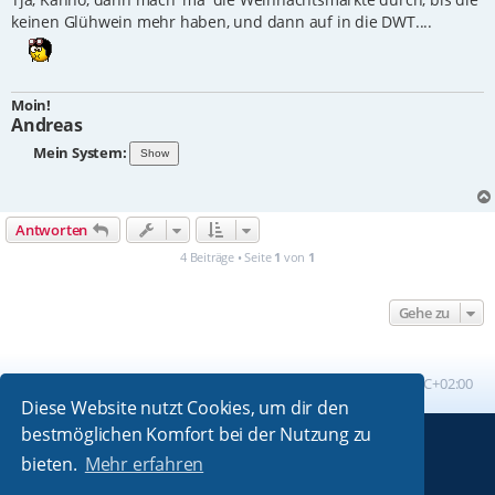
keinen Glühwein mehr haben, und dann auf in die DWT....
Moin!
Andreas
Mein System:
Antworten
4 Beiträge • Seite
1
von
1
Gehe zu
Foren-Übersicht
Alle Zeiten sind
UTC+02:00
Diese Website nutzt Cookies, um dir den
bestmöglichen Komfort bei der Nutzung zu
Powered by
phpBB
® Forum Software © phpBB Limited
bieten.
Mehr erfahren
Absolution style by
Premium phpBB Styles