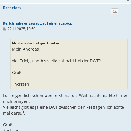
Kannofant
Re: Ich habe es gewagt, auf einem Laptop
B
22.11.2025, 10:59
e
i
t
BlackBox
hat geschrieben:
↑
r
Moin Andreas,
a
g
viel Erfolg und bis vielleicht bald bei der DWT?
Gruß
Thorsten
Lust eigentlich schon, aber erst mal die Weihnachtsmärkte hinter
mich bringen.
Vielleicht gibt es ja eine DWT zwischen den Festtagen, ich achte
mal darauf.
Gruß
Andreas