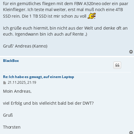
für ein gemütliches fliegen mit dem FBW A320neo oder ein paar
Kleinflieger. Ich teste mal weiter, erst mal muß noch eine 4TB
SSD rein. Die 1 TB SSD ist mir schon zu voll
Ich grüße euch hiermit, bin nicht aus der Welt und denke oft an
euch. Irgendwann bin ich auch auf Rente ,)
Gruß' Andreas (Kanno)
BlackBox
Re: Ich habe es gewagt, auf einem Laptop
B
21.11.2025, 21:19
e
i
Moin Andreas,
t
r
viel Erfolg und bis vielleicht bald bei der DWT?
a
g
Gruß
Thorsten