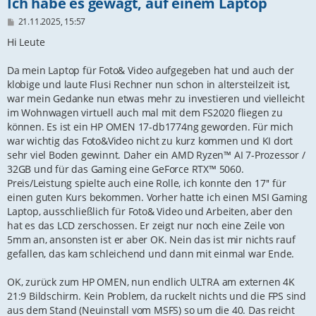
Ich habe es gewagt, auf einem Laptop
B
21.11.2025, 15:57
e
i
Hi Leute
t
r
Da mein Laptop für Foto& Video aufgegeben hat und auch der
a
g
klobige und laute Flusi Rechner nun schon in altersteilzeit ist,
war mein Gedanke nun etwas mehr zu investieren und vielleicht
im Wohnwagen virtuell auch mal mit dem FS2020 fliegen zu
können. Es ist ein HP OMEN 17-db1774ng geworden. Für mich
war wichtig das Foto&Video nicht zu kurz kommen und KI dort
sehr viel Boden gewinnt. Daher ein AMD Ryzen™ AI 7-Prozessor /
32GB und für das Gaming eine GeForce RTX™ 5060.
Preis/Leistung spielte auch eine Rolle, ich konnte den 17'' für
einen guten Kurs bekommen. Vorher hatte ich einen MSI Gaming
Laptop, ausschließlich für Foto& Video und Arbeiten, aber den
hat es das LCD zerschossen. Er zeigt nur noch eine Zeile von
5mm an, ansonsten ist er aber OK. Nein das ist mir nichts rauf
gefallen, das kam schleichend und dann mit einmal war Ende.
OK, zurück zum HP OMEN, nun endlich ULTRA am externen 4K
21:9 Bildschirm. Kein Problem, da ruckelt nichts und die FPS sind
aus dem Stand (Neuinstall vom MSFS) so um die 40. Das reicht