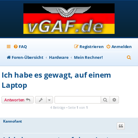
FAQ
Registrieren
Anmelden
S
Foren-Übersicht
Hardware
Mein Rechner!
u
Ich habe es gewagt, auf einem
c
Laptop
h
e
Suche
Erweiterte
Antworten
4 Beiträge • Seite
1
von
1
Kannofant