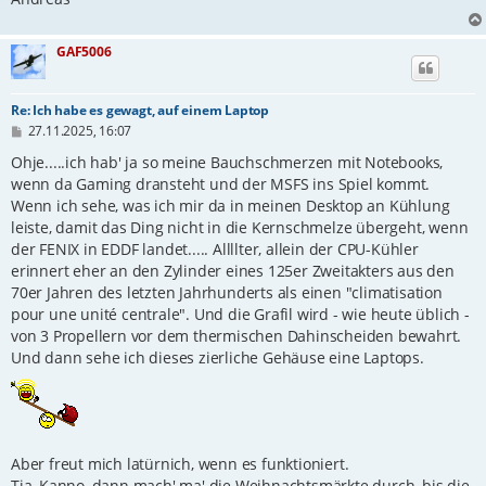
GAF5006
Re: Ich habe es gewagt, auf einem Laptop
B
27.11.2025, 16:07
e
i
Ohje.....ich hab' ja so meine Bauchschmerzen mit Notebooks,
t
wenn da Gaming dransteht und der MSFS ins Spiel kommt.
r
Wenn ich sehe, was ich mir da in meinen Desktop an Kühlung
a
g
leiste, damit das Ding nicht in die Kernschmelze übergeht, wenn
der FENIX in EDDF landet..... Allllter, allein der CPU-Kühler
erinnert eher an den Zylinder eines 125er Zweitakters aus den
70er Jahren des letzten Jahrhunderts als einen "climatisation
pour une unité centrale". Und die Grafil wird - wie heute üblich -
von 3 Propellern vor dem thermischen Dahinscheiden bewahrt.
Und dann sehe ich dieses zierliche Gehäuse eine Laptops.
Aber freut mich latürnich, wenn es funktioniert.
Tja, Kanno, dann mach' ma' die Weihnachtsmärkte durch, bis die